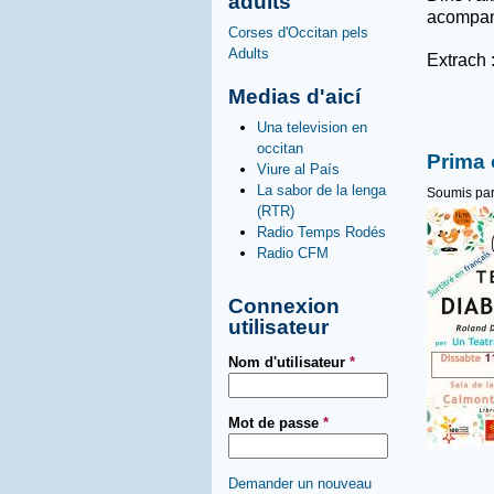
adults
acompanh
Corses d'Occitan pels
Adults
Extrach 
Medias d'aicí
Una television en
occitan
Prima 
Viure al País
La sabor de la lenga
Soumis pa
(RTR)
Radio Temps Rodés
Radio CFM
Connexion
utilisateur
Nom d'utilisateur
*
Mot de passe
*
Demander un nouveau