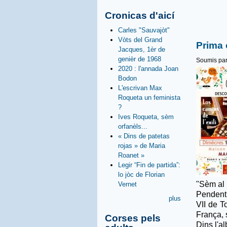
Cronicas d'aicí
Carles "Sauvajòt"
Vòts del Grand
Prima 
Jacques, 1èr de
genièr de 1968
Soumis pa
2020 : l'annada Joan
Bodon
L'escrivan Max
Roqueta un feminista
?
Ives Roqueta, sèm
orfanèls...
« Dins de patetas
rojas » de Maria
Roanet »
Legir “Fin de partida”:
lo jòc de Florian
"Sèm al 
Vernet
Pendent 
plus
VII de T
França, 
Corses pels
Dins l'a