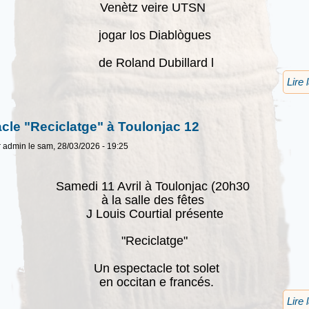
Venètz veire UTSN
jogar los Diablògues
de Roland Dubillard l
Lire 
cle "Reciclatge" à Toulonjac 12
r
admin
le sam, 28/03/2026 - 19:25
Samedi 11 Avril à Toulonjac (20h30
à la salle des fêtes
J Louis Courtial présente
"Reciclatge"
Un espectacle tot solet
en occitan e francés.
Lire 