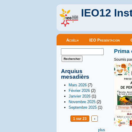
IEO12 Inst
Menu principal
Acuèlh
IEO Presentacion
Formulaire de recherche
Prima 
Rechercher
Soumis pa
Arquius
mesadièrs
Mars 2026
(7)
Février 2026
(2)
Janvier 2026
(1)
Novembre 2025
(2)
Septembre 2025
(1)
1 sur 23
›
plus