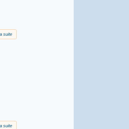
la suite
de Prima occitana : teatre amb UTSN.. de l'IEO12
la suite
de Spectacle "Reciclatge" à Toulonjac 12