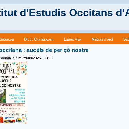
itut d'Estudis Occitans d'
Cronicas
Dicc. Cantalausa
Lenga viva
Medias d'aicí
Sec
occitana : aucèls de per çò nòstre
r
admin
le dim, 29/03/2026 - 09:53