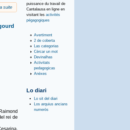
puissance du travail de
la suite
de Prima occitana : aucèls de per çò nòstre
Cantalausa en ligne en
visitant les
activités
pégagogiques
gourd
Avertiment
2 de coberta
Las categorias
Cèrcar un mot
Devinalhas
Activitats
pedagogicas
Anèxes
Lo diari
Lo sit del diari
Los arquius ancians
numeròs
e Raimond
el rei de
Cesarina,