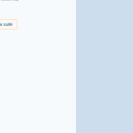
la suite
de Prima occitana : descobèrta d'una òbra amb Jaume
Regourd