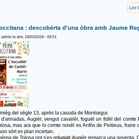
Lire 
occitana : descobèrta d'una òbra amb Jaume Re
r
admin
le dim, 29/03/2026 - 09:51
mièg del sègle 13, après la casuda de Montsegur.
d'annadas, Augièr, vengut cavalièr, foguèt un fidèl del comt
olosa, mas ara que lo comte novèl es Anfós de Peitieus, fraire d
son sòrt es plan incertan.
lbèrga de Tolosa ont s'es refugiat, Augièr remarca una sirventa, 