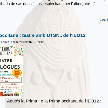
ada de sas doas filhas, esplechada per l'albergaire…"
:
Lire 
occitana : teatre amb UTSN.. de l'IEO12
r
admin
le dim, 29/03/2026 - 09:48
Aquò's la Prima ! e la Prima occitana de l'IEO12 :