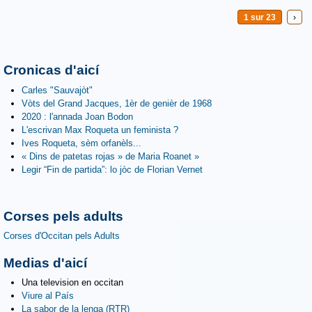
1 sur 23
›
Cronicas d'aicí
Carles "Sauvajòt"
Vòts del Grand Jacques, 1èr de genièr de 1968
2020 : l'annada Joan Bodon
L'escrivan Max Roqueta un feminista ?
Ives Roqueta, sèm orfanèls...
« Dins de patetas rojas » de Maria Roanet »
Legir “Fin de partida”: lo jòc de Florian Vernet
Corses pels adults
Corses d'Occitan pels Adults
Medias d'aicí
Una television en occitan
Viure al País
La sabor de la lenga (RTR)