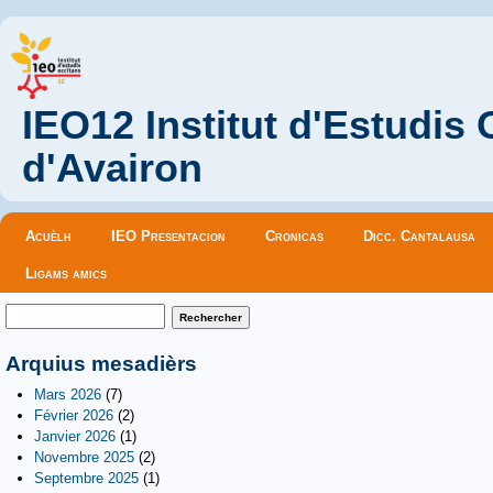
IEO12 Institut d'Estudis
d'Avairon
Menu principal
Acuèlh
IEO Presentacion
Cronicas
Dicc. Cantalausa
Ligams amics
Formulaire de recherche
Rechercher
Arquius mesadièrs
Mars 2026
(7)
Février 2026
(2)
Janvier 2026
(1)
Novembre 2025
(2)
Septembre 2025
(1)