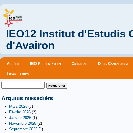
IEO12 Institut d'Estudis
d'Avairon
Menu principal
Acuèlh
IEO Presentacion
Cronicas
Dicc. Cantalausa
Ligams amics
Formulaire de recherche
Rechercher
Arquius mesadièrs
Mars 2026
(7)
Février 2026
(2)
Janvier 2026
(1)
Novembre 2025
(2)
Septembre 2025
(1)