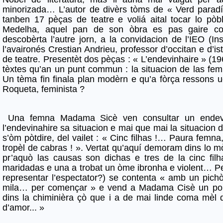
minorizada… L’autor de divèrs tòms de « Verd parad
tanben 17 pèças de teatre e voliá aital tocar lo pòb
Medelha, aquel pan de son òbra es pas gaire con
descobèrta l’autre jorn, a la convidacion de l’IEO (In
l’avaironés Crestian Andrieu, professor d’occitan e d’is
de teatre. Presentèt dos pèças : « L’endevinhaire » (19
tèxtes qu’an un punt commun : la situacion de las fem
Un tèma fin finala plan modèrn e qu’a fòrça ressons 
Roqueta, feminista ?
Una femna Madama Sicè ven consultar un endevin
l’endevinahire sa situacion e mai que mai la situacion d
s’òm pòtdire, del vailet : « Cinc filhas !… Paura femn
tropèl de cabras ! ». Vertat qu’aquí demoram dins lo mò
pr’aquò las causas son dichas e tres de la cinc filh
maridadas e una a trobat un òme ibronha e violent… Per
representar l’espectator?) se contenta « amb un pichòt
mila… per començar » e vend a Madama Cisè un poli
dins la chiminièra çò que i a de mai linde coma mèl 
d’amor... »