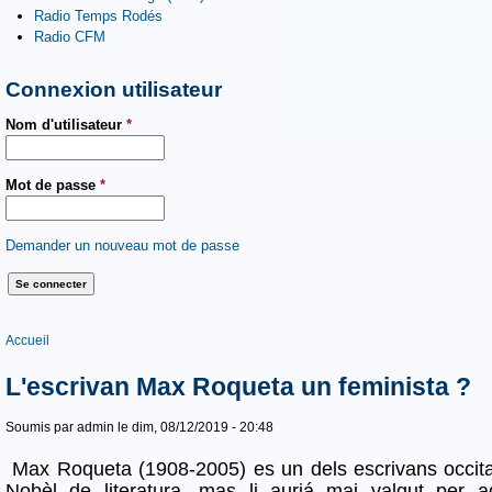
Radio Temps Rodés
Radio CFM
Connexion utilisateur
Nom d'utilisateur
*
Mot de passe
*
Demander un nouveau mot de passe
Vous êtes ici
Accueil
L'escrivan Max Roqueta un feminista ?
Soumis par
admin
le dim, 08/12/2019 - 20:48
Max Roqueta (1908-2005) es un dels escrivans occita
Nobèl de literatura, mas li auriá mai valgut per 