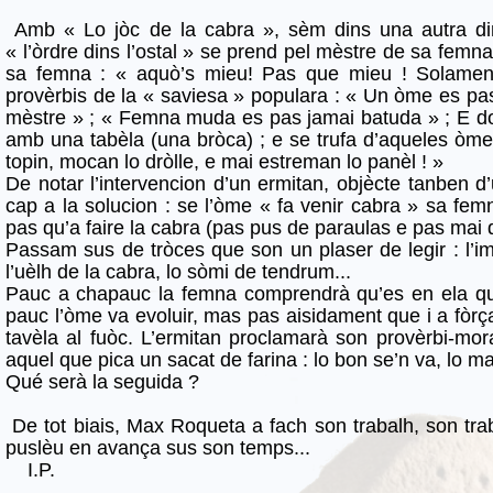
Amb « Lo jòc de la cabra », sèm dins una autra d
« l’òrdre dins l’ostal » se prend pel mèstre de sa femna
sa femna : « aquò’s mieu! Pas que mieu ! Solament
provèrbis de la « saviesa » populara : « Un òme es pa
mèstre » ; « Femna muda es pas jamai batuda » ; E do
amb una tabèla (una bròca) ; e se trufa d’aqueles òmes
topin, mocan lo dròlle, e mai estreman lo panèl ! »
De notar l’intervencion d’un ermitan, objècte tanben 
cap a la solucion : se l’òme « fa venir cabra » sa fem
pas qu’a faire la cabra (pas pus de paraulas e pas ma
Passam sus de tròces que son un plaser de legir : l’i
l’uèlh de la cabra, lo sòmi de tendrum...
Pauc a chapauc la femna comprendrà qu’es en ela que
pauc l’òme va evoluir, mas pas aisidament que i a fòr
tavèla al fuòc. L’ermitan proclamarà son provèrbi-mo
aquel que pica un sacat de farina : lo bon se’n va, lo m
Qué serà la seguida ?
De tot biais, Max Roqueta a fach son trabalh, son trab
puslèu en avança sus son temps...
I.P.