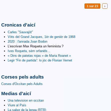
1 sur 23
›
Cronicas d'aicí
Carles "Sauvajòt"
Vòts del Grand Jacques, 1èr de genièr de 1968
2020 : l'annada Joan Bodon
L'escrivan Max Roqueta un feminista ?
Ives Roqueta, sèm orfanèls...
« Dins de patetas rojas » de Maria Roanet »
Legir “Fin de partida”: lo jòc de Florian Vernet
Corses pels adults
Corses d'Occitan pels Adults
Medias d'aicí
Una television en occitan
Viure al País
La sabor de la lenga (RTR)