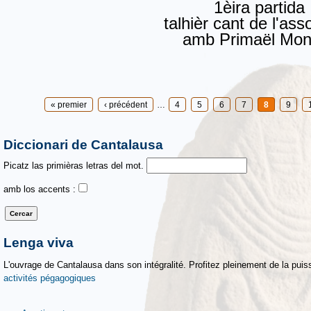
1èira partida
talhièr cant de l'ass
amb Primaël Mon
Pages
« premier
‹ précédent
…
4
5
6
7
8
9
Diccionari de Cantalausa
Picatz las primièras letras del mot.
amb los accents :
Lenga viva
L'ouvrage de Cantalausa dans son intégralité. Profitez pleinement de la puiss
activités pégagogiques