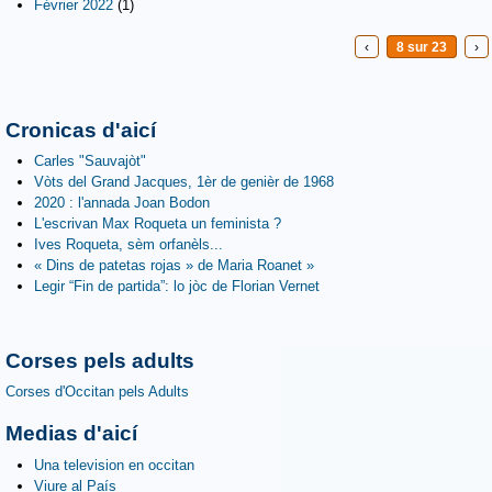
Février 2022
(1)
‹
8 sur 23
›
Cronicas d'aicí
Carles "Sauvajòt"
Vòts del Grand Jacques, 1èr de genièr de 1968
2020 : l'annada Joan Bodon
L'escrivan Max Roqueta un feminista ?
Ives Roqueta, sèm orfanèls...
« Dins de patetas rojas » de Maria Roanet »
Legir “Fin de partida”: lo jòc de Florian Vernet
Corses pels adults
Corses d'Occitan pels Adults
Medias d'aicí
Una television en occitan
Viure al País