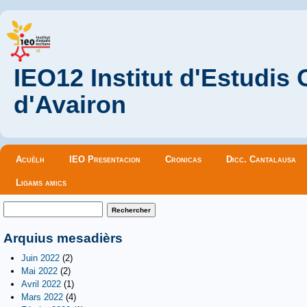
IEO12 Institut d'Estudis
d'Avairon
Menu principal
Acuèlh
IEO Presentacion
Cronicas
Dicc. Cantalausa
Ligams amics
Formulaire de recherche
Rechercher
Arquius mesadièrs
Juin 2022
(2)
Mai 2022
(2)
Avril 2022
(1)
Mars 2022
(4)