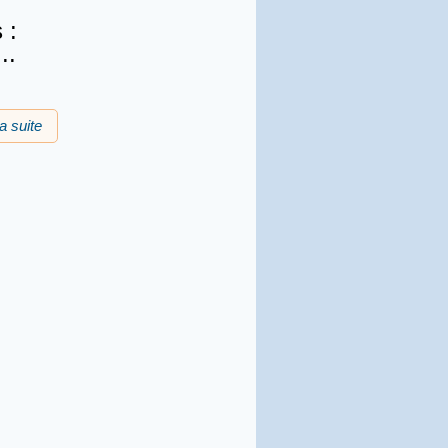
 :
..
la suite
de Prima occitana 2026