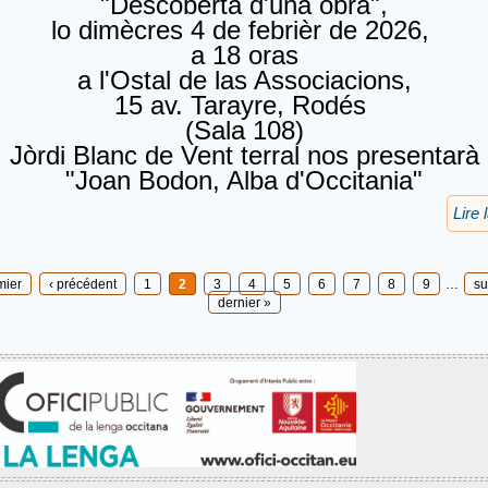
"Descobèrta d'una òbra",
lo dimècres 4 de febrièr de 2026,
a 18 oras
a l'Ostal de las Associacions,
15 av. Tarayre, Rodés
(Sala 108)
Jòrdi Blanc de Vent terral nos presentarà
"Joan Bodon, Alba d'Occitania"
Lire 
mier
‹ précédent
1
2
3
4
5
6
7
8
9
…
su
dernier »