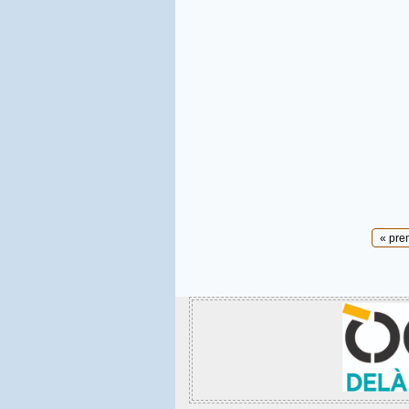
Pages
« pre