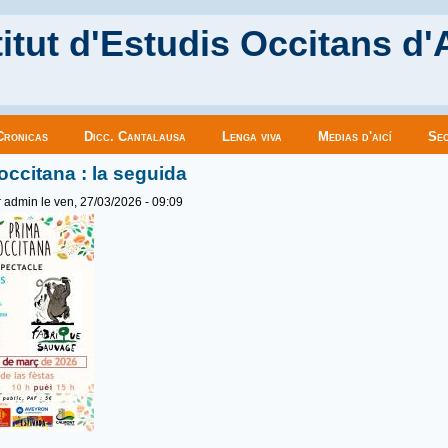
itut d'Estudis Occitans d'
Cronicas
Dicc. Cantalausa
Lenga viva
Medias d'aicí
Sec
occitana : la seguida
r
admin
le ven, 27/03/2026 - 09:09