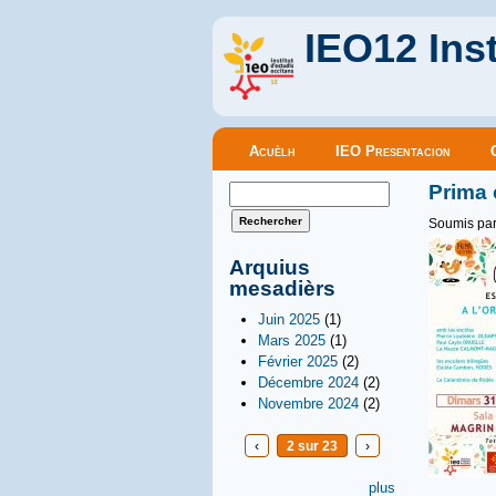
IEO12 Inst
Menu principal
Acuèlh
IEO Presentacion
Formulaire de recherche
Prima 
Rechercher
Soumis pa
Arquius
mesadièrs
Juin 2025
(1)
Mars 2025
(1)
Février 2025
(2)
Décembre 2024
(2)
Novembre 2024
(2)
‹
2 sur 23
›
plus