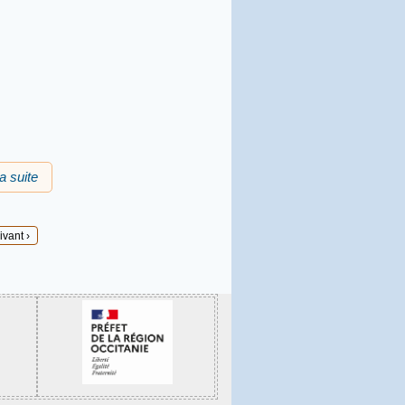
la suite
de Descobèrta d'una òbra : Alba d'Occitania
ivant ›