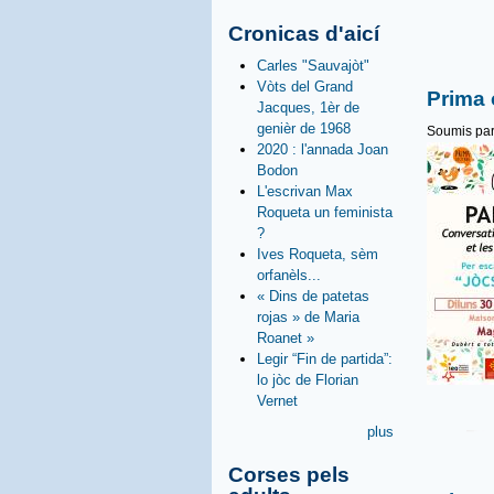
Cronicas d'aicí
Carles "Sauvajòt"
Vòts del Grand
Prima 
Jacques, 1èr de
genièr de 1968
Soumis pa
2020 : l'annada Joan
Bodon
L'escrivan Max
Roqueta un feminista
?
Ives Roqueta, sèm
orfanèls...
« Dins de patetas
rojas » de Maria
Roanet »
Legir “Fin de partida”:
lo jòc de Florian
Vernet
plus
Corses pels