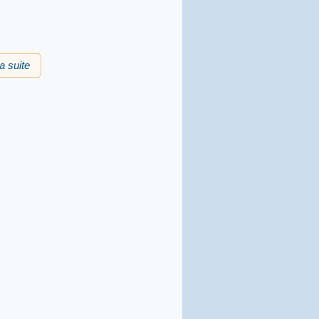
la suite
de Concert chants occitans