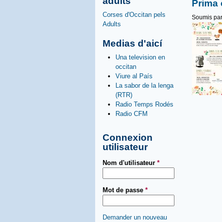
adults
Prima 
Corses d'Occitan pels
Soumis pa
Adults
Medias d'aicí
Una television en
occitan
Viure al País
La sabor de la lenga
(RTR)
Radio Temps Rodés
Radio CFM
Connexion
utilisateur
Nom d'utilisateur
*
Mot de passe
*
Demander un nouveau