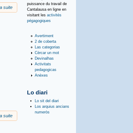
puissance du travail de
la suite
de Prima occitana : la seguida
Cantalausa en ligne en
visitant les
activités
pégagogiques
Avertiment
2 de coberta
Las categorias
Cèrcar un mot
Devinalhas
Activitats
pedagogicas
Anèxes
Lo diari
Lo sit del diari
Los arquius ancians
numeròs
la suite
de Prima occitana : primièira animacion diluns 30 de març