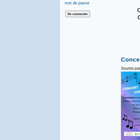
mot de passe
d
c
Concer
Soumis pa