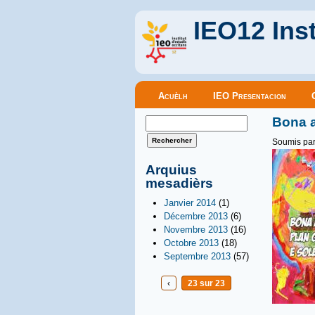
IEO12 Inst
Menu principal
Acuèlh
IEO Presentacion
Formulaire de recherche
Bona a
Rechercher
Soumis pa
Arquius
mesadièrs
Janvier 2014
(1)
Décembre 2013
(6)
Novembre 2013
(16)
Octobre 2013
(18)
Septembre 2013
(57)
‹
23 sur 23