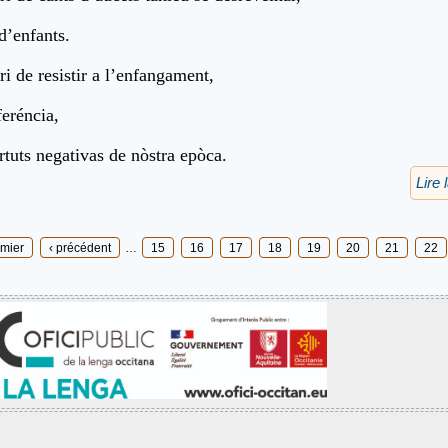
 d’enfants.
ri de resistir a l’enfangament,
feréncia,
rtuts negativas de nòstra epòca.
Lire 
emier
‹ précédent
…
15
16
17
18
19
20
21
22