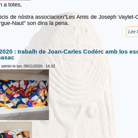
n a totes,
is de nòstra associacion"Les Amis de Joseph Vaylet-
gue-Naut" son dins la pena.
Lire 
2020 : trabalh de Joan-Carles Codèrc amb los es
basac
r
admin
le lun, 09/11/2020 - 14:32