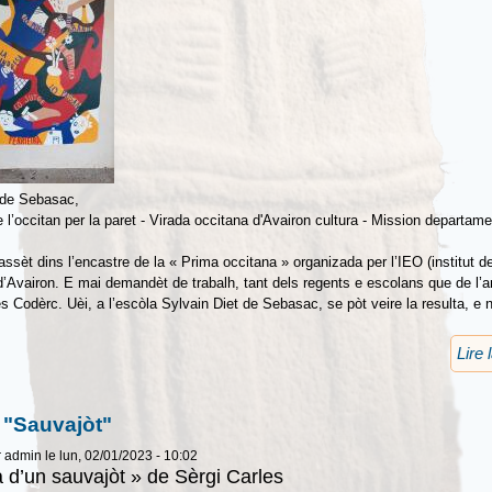
 de Sebasac,
e l’occitan per la paret - Virada occitana d'Avairon cultura - Mission departame
ssèt dins l’encastre de la « Prima occitana » organizada per l’IEO (institut d
d’Avairon. E mai demandèt de trabalh, tant dels regents e escolans que de l’ar
s Codèrc. Uèi, a l’escòla Sylvain Diet de Sebasac, se pòt veire la resulta, e n
Lire 
 "Sauvajòt"
r
admin
le lun, 02/01/2023 - 10:02
ia d’un sauvajòt » de Sèrgi Carles