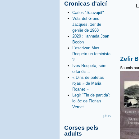
Cronicas d'aicí
L
Carles "Sauvajòt"
Vòts del Grand
Jacques, 1èr de
genièr de 1968
2020 : l'annada Joan
Bodon
L'escrivan Max
Roqueta un feminista
Zefir 
?
Ives Roqueta, sèm
Soumis pa
orfanèls...
« Dins de patetas
rojas » de Maria
Roanet »
Legir “Fin de partida”:
lo jòc de Florian
Vernet
plus
Corses pels
adults