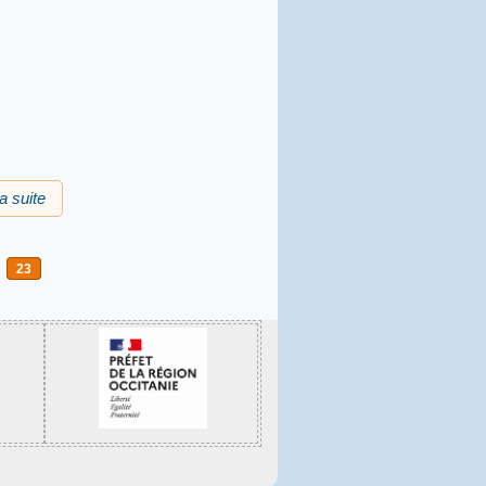
la suite
de Vòts del Grand Jacques, 1èr de genièr de 1968
23