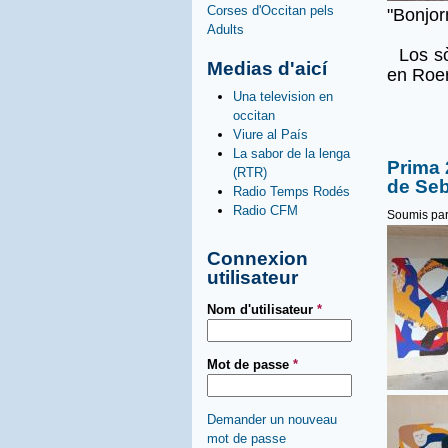
Corses d'Occitan pels
"Bonjor
Adults
Los sòc
Medias d'aicí
en Roer
Una television en
occitan
Viure al País
La sabor de la lenga
Prima 
(RTR)
de Se
Radio Temps Rodés
Radio CFM
Soumis pa
Connexion
utilisateur
Nom d'utilisateur
*
Mot de passe
*
Demander un nouveau
mot de passe