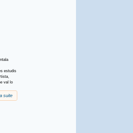
ntala
es estudis
tista,
e val lo
la suite
de Prima 2020 : trabalh de Joan-Carles Codèrc amb los
escolans de Sebasac