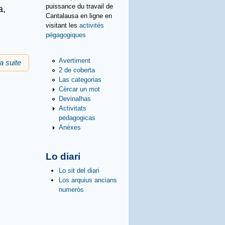
puissance du travail de
a,
Cantalausa en ligne en
visitant les
activités
pégagogiques
Avertiment
la suite
de Bona annada 2021 !
2 de coberta
Las categorias
Cèrcar un mot
Devinalhas
Activitats
pedagogicas
Anèxes
Lo diari
Lo sit del diari
Los arquius ancians
numeròs