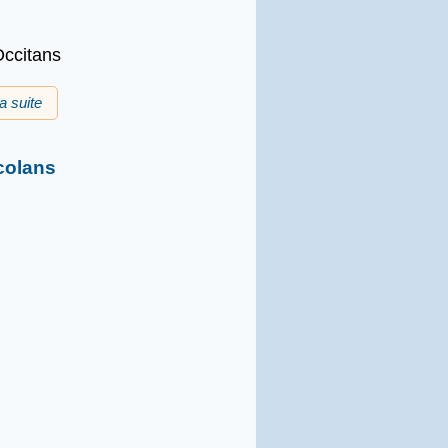
Occitans
la suite
de Zefir Bosc
colans