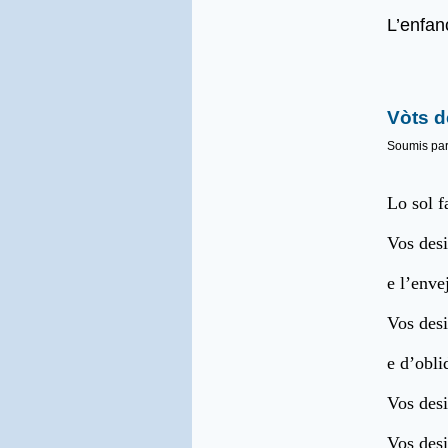
L’enfan
Vòts d
Soumis pa
Lo sol f
Vos desi
e l’enve
Vos desi
e d’obli
Vos desi
Vos desi