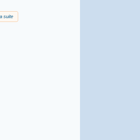
la suite
de Carles "Sauvajòt"