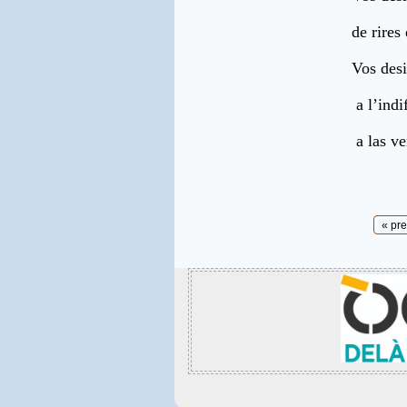
de rires
Vos desi
a l’indi
a las ve
Pages
« pr