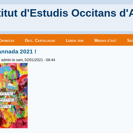
itut d'Estudis Occitans d'
Cronicas
Dicc. Cantalausa
Lenga viva
Medias d'aicí
Sec
nnada 2021 !
r
admin
le sam, 02/01/2021 - 08:44