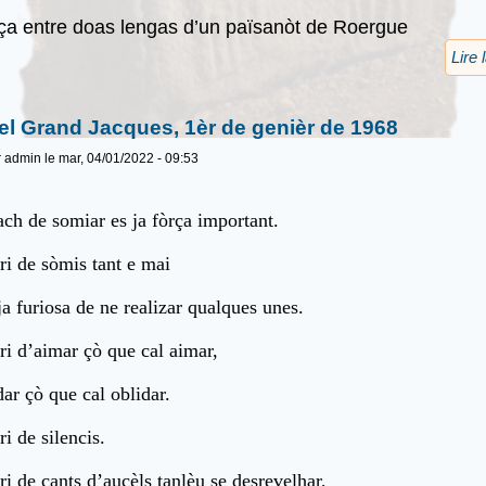
ça entre doas lengas d’un païsanòt de Roergue
Lire 
el Grand Jacques, 1èr de genièr de 1968
r
admin
le mar, 04/01/2022 - 09:53
ach de somiar es ja fòrça important.
ri de sòmis tant e mai
ja furiosa de ne realizar qualques unes.
ri d’aimar çò que cal aimar,
dar çò que cal oblidar.
ri de silencis.
ri de cants d’aucèls tanlèu se desrevelhar,