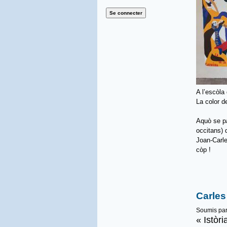
A l’escòla
La color d
Aquò se pa
occitans) 
Joan-Carle
còp !
Carles
Soumis pa
« Istòr