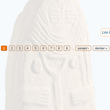
Lire 
1
2
3
4
5
6
7
8
9
…
suivant ›
dernier »