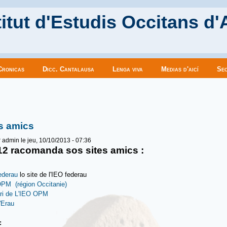
itut d'Estudis Occitans d'
Cronicas
Dicc. Cantalausa
Lenga viva
Medias d'aicí
Sec
es ici
s amics
r
admin
le jeu, 10/10/2013 - 07:36
12 racomanda sos sites amics :
ederau
lo site de l'IEO federau
PM (région Occitanie)
ari de L'IEO OPM
'Erau
u: