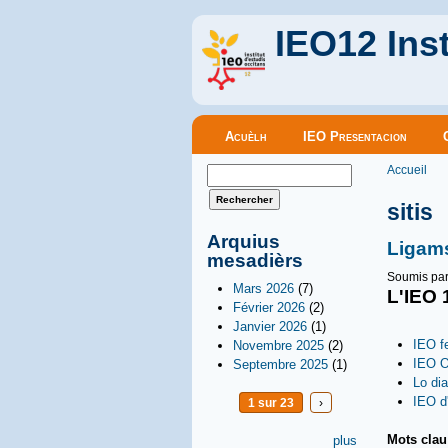
IEO12 Inst
Menu principal
Acuèlh
IEO Presentacion
Vous êt
Formulaire de recherche
Accueil
Rechercher
sitis
Arquius
Ligam
mesadièrs
Soumis pa
Mars 2026
(7)
L'IEO 
Février 2026
(2)
Janvier 2026
(1)
IEO f
Novembre 2025
(2)
IEO O
Septembre 2025
(1)
Lo di
IEO d
1 sur 23
›
Mots cla
plus