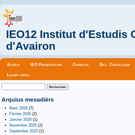
IEO12 Institut d'Estudis
d'Avairon
Menu principal
Acuèlh
IEO Presentacion
Cronicas
Dicc. Cantalausa
Ligams amics
Formulaire de recherche
Rechercher
Arquius mesadièrs
Mars 2026
(7)
Février 2026
(2)
Janvier 2026
(1)
Novembre 2025
(2)
Septembre 2025
(1)