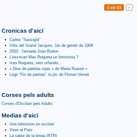
1 sur 23
›
Cronicas d'aicí
Carles "Sauvajòt"
Vòts del Grand Jacques, 1èr de genièr de 1968
2020 : l'annada Joan Bodon
L'escrivan Max Roqueta un feminista ?
Ives Roqueta, sèm orfanèls...
« Dins de patetas rojas » de Maria Roanet »
Legir “Fin de partida”: lo jòc de Florian Vernet
Corses pels adults
Corses d'Occitan pels Adults
Medias d'aicí
Una television en occitan
Viure al País
La sabor de la lenga (RTR)