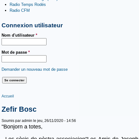
Radio Temps Rodés
Radio CFM
Connexion utilisateur
Nom d'utilisateur
*
Mot de passe
*
Demander un nouveau mot de passe
Vous êtes ici
Accueil
Zefir Bosc
Soumis par
admin
le jeu, 26/11/2020 - 14:56
"Bonjorn a totes,
Los sòcis de nòstra associacion"Les Amis de Joseph