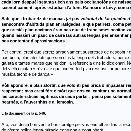
cada jorn despuèi setanta uèch ans pels occitanofòns de naisse
scientificament, après estudiar d'a fons Rainoard e Lévy, coma 
Sabi que i trobaretz de mancas
(ai pas volontat de far quicòm d
senscontra d'abituds plan enrasigadas, e que patiretz, coma p
que cresiái plan occitans èran pas que de francismes occitaniz
quand laissèri un pauc de caire las autras lengas per ensenhar 
pas contentar d'aproximacions.
Per contra, cresi que seretz agradivament suspreses de descobrir 
pas brica, plan atestats que son dins la lenga dels trobadors, per e
galeta
e tantes maites que ne doni la referéncia dins lo diccionari. Ne
del vièlh occitan « rèva » e que podèm fòrt plan ressuscitar per di
musica tecnò e de dança »
Vòli apondre, e plan afortir, que volonti pas brica d'impausar r
respectar ; mas cresi fòrt e mòrt que nos cal capitar una normal
las caracteristicas legitimas de cada parlar ; pensi pas solamen
bearnés, a l'auvernhàs e al lemosin.
v. lo document de la p. 546.
Ara, vos desiri bon vent e bon coratge per vos endralhar dins la reco
de nòstra polida lenga-miracle contunha e contunharà.