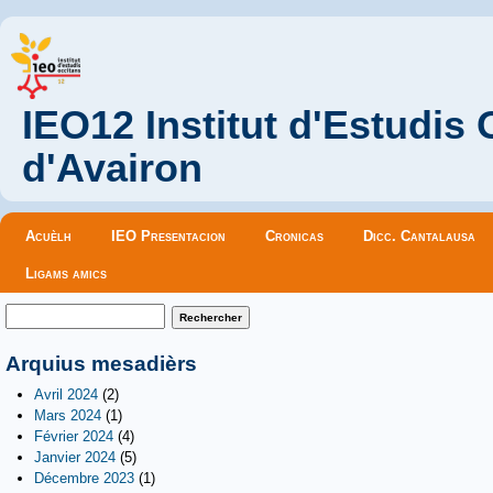
IEO12 Institut d'Estudis
d'Avairon
Menu principal
Acuèlh
IEO Presentacion
Cronicas
Dicc. Cantalausa
Ligams amics
Formulaire de recherche
Rechercher
Arquius mesadièrs
Avril 2024
(2)
Mars 2024
(1)
Février 2024
(4)
Janvier 2024
(5)
Décembre 2023
(1)