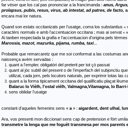
far véser que los cal pas prononciar a la francimanda :
anus, Argus,
prolapsus, pubis, resus, virus, ab intestat, ad patres, de facto, 
encara mai lor natura.
Quand son estats occitanizats per l'usatge, coma los substantius
« 
caractèrs normals e amb l'accentuacion occitana ; mas ai servat
« 
Ai tanben respectada la grafia e l'accentuacion d'origina pels tèrme
Marossia, mazot, mazurka, pijama, rumba, taxi
...
Probable que remarcaretz que me soi conformat a las costumas ance
naissença avèm servadas :
quant a l'emplec obligatòri del preterit
per tot çò passat
quant al jòc subtil del present o de l'imperfach del subjonctiu que
utilizat, cada jorn, pels locutors naturals,
per exprimir totas las 
quant a la forma tipicament occitana
del qualificatiu plaçat lèu
Balaruc lo
Vièlh, l'ostal vièlh, Valmagna,Vilamagna, lo Barri
sens oblidar l'usatge
constant d'aqueles femenins sens «
a
» :
aigardent, dent ulhal, lun
Ara, vos presenti mon diccionari sens cap de pretension e fòrt umi
transmetre la lenga que me foguèt transmesa per mos parents 