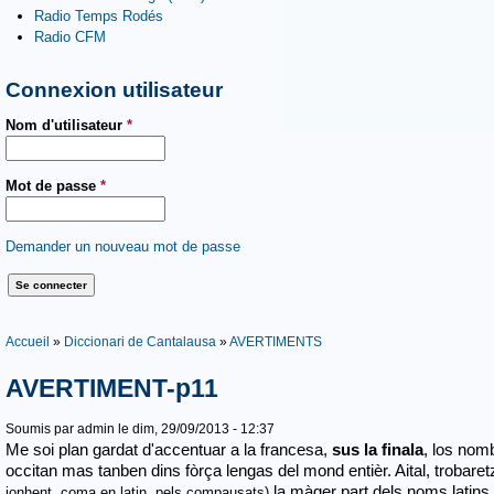
Radio Temps Rodés
Radio CFM
Connexion utilisateur
Nom d'utilisateur
*
Mot de passe
*
Demander un nouveau mot de passe
Vous êtes ici
Accueil
»
Diccionari de Cantalausa
»
AVERTIMENTS
AVERTIMENT-p11
Soumis par
admin
le dim, 29/09/2013 - 12:37
Me soi plan gardat d'accentuar a la francesa,
sus la finala
, los nom
occitan mas tanben dins fòrça lengas del mond entièr. Aital, trobaretz
la màger part dels noms latins
jonhent, coma en latin, pels compausats)