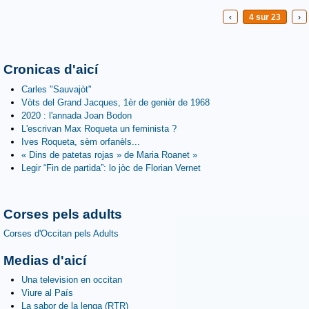
‹
4 sur 23
›
Cronicas d'aicí
Carles "Sauvajòt"
Vòts del Grand Jacques, 1èr de genièr de 1968
2020 : l'annada Joan Bodon
L'escrivan Max Roqueta un feminista ?
Ives Roqueta, sèm orfanèls...
« Dins de patetas rojas » de Maria Roanet »
Legir “Fin de partida”: lo jòc de Florian Vernet
Corses pels adults
Corses d'Occitan pels Adults
Medias d'aicí
Una television en occitan
Viure al País
La sabor de la lenga (RTR)