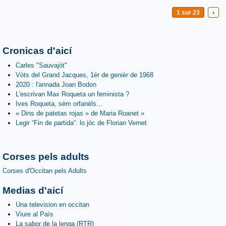
1 sur 23
›
Cronicas d'aicí
Carles "Sauvajòt"
Vòts del Grand Jacques, 1èr de genièr de 1968
2020 : l'annada Joan Bodon
L'escrivan Max Roqueta un feminista ?
Ives Roqueta, sèm orfanèls...
« Dins de patetas rojas » de Maria Roanet »
Legir “Fin de partida”: lo jòc de Florian Vernet
Corses pels adults
Corses d'Occitan pels Adults
Medias d'aicí
Una television en occitan
Viure al País
La sabor de la lenga (RTR)