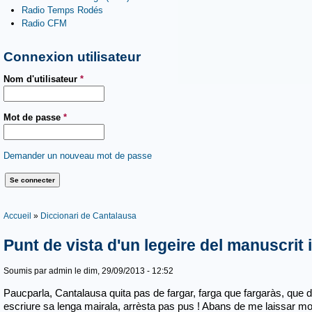
Radio Temps Rodés
Radio CFM
Connexion utilisateur
Nom d'utilisateur
*
Mot de passe
*
Demander un nouveau mot de passe
Vous êtes ici
Accueil
»
Diccionari de Cantalausa
Punt de vista d'un legeire del manuscrit
Soumis par
admin
le dim, 29/09/2013 - 12:52
Paucparla, Cantalausa quita pas de fargar, farga que fargaràs, que 
escriure sa lenga mairala, arrèsta pas pus ! Abans de
me laissar mor