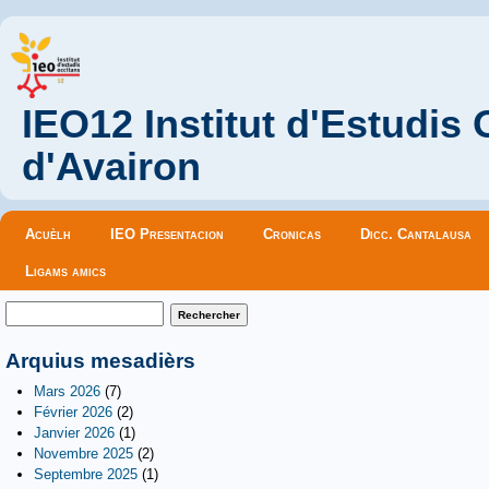
IEO12 Institut d'Estudis
d'Avairon
Menu principal
Acuèlh
IEO Presentacion
Cronicas
Dicc. Cantalausa
Ligams amics
Formulaire de recherche
Rechercher
Arquius mesadièrs
Mars 2026
(7)
Février 2026
(2)
Janvier 2026
(1)
Novembre 2025
(2)
Septembre 2025
(1)