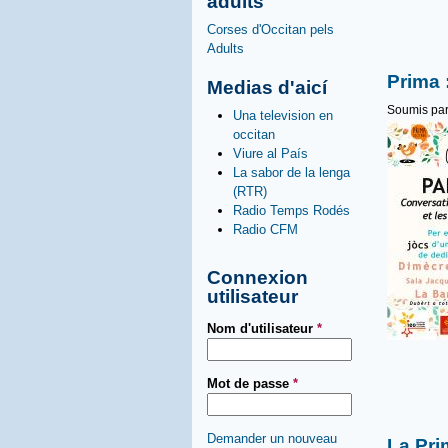
adults
Corses d'Occitan pels
Adults
Prima :
Medias d'aicí
Soumis pa
Una television en
occitan
Viure al País
La sabor de la lenga
(RTR)
Radio Temps Rodés
Radio CFM
Connexion
utilisateur
Nom d'utilisateur
*
Mot de passe
*
Demander un nouveau
La Pri