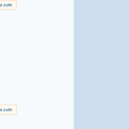
la suite
de Prima : una descobèrta
la suite
de Prima : la parlòta