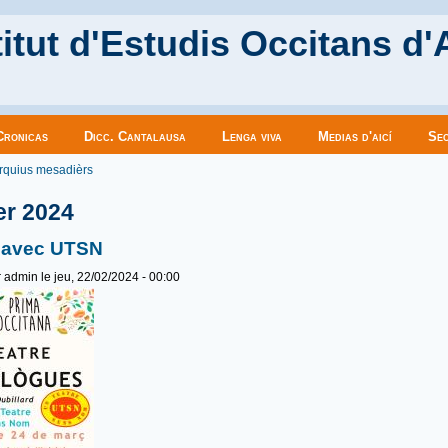
itut d'Estudis Occitans d'
Cronicas
Dicc. Cantalausa
Lenga viva
Medias d'aicí
Sec
es ici
rquius mesadièrs
er 2024
e avec UTSN
r
admin
le jeu, 22/02/2024 - 00:00