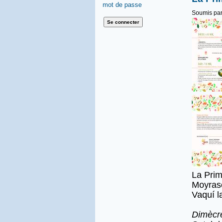
mot de passe
Soumis pa
La Prim
Moyrasé
Vaquí l
Dimècr