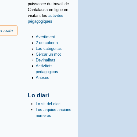
puissance du travail de
Cantalausa en ligne en
visitant les
activités
pégagogiques
la suite
de Teatre avec UTSN
Avertiment
2 de coberta
Las categorias
Cèrcar un mot
Devinalhas
Activitats
pedagogicas
Anèxes
Lo diari
Lo sit del diari
Los arquius ancians
numeròs