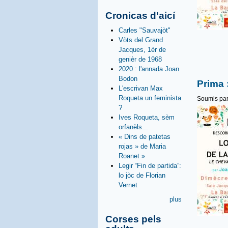
Cronicas d'aicí
Carles "Sauvajòt"
Vòts del Grand
Jacques, 1èr de
genièr de 1968
2020 : l'annada Joan
Bodon
Prima 
L'escrivan Max
Roqueta un feminista
Soumis pa
?
Ives Roqueta, sèm
orfanèls...
« Dins de patetas
rojas » de Maria
Roanet »
Legir “Fin de partida”:
lo jòc de Florian
Vernet
plus
Corses pels