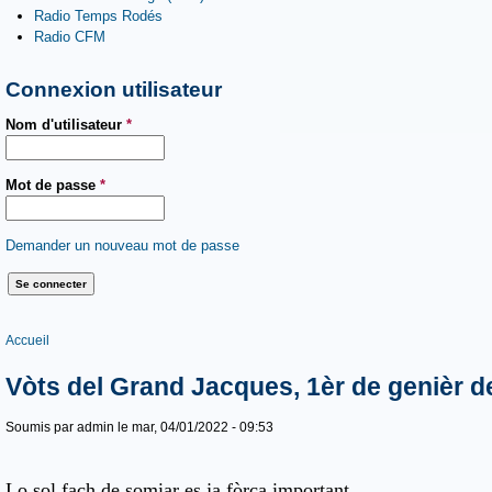
Radio Temps Rodés
Radio CFM
Connexion utilisateur
Nom d'utilisateur
*
Mot de passe
*
Demander un nouveau mot de passe
Vous êtes ici
Accueil
Vòts del Grand Jacques, 1èr de genièr d
Soumis par
admin
le mar, 04/01/2022 - 09:53
Lo sol fach de somiar es ja fòrça important.