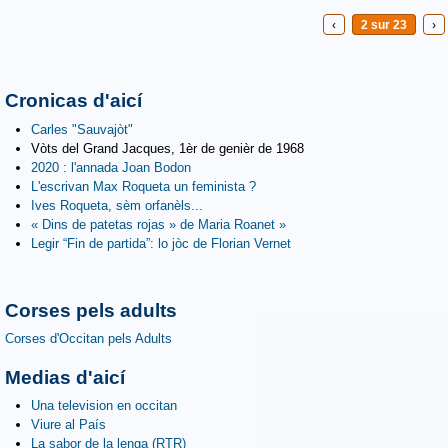
‹
2 sur 23
›
Cronicas d'aicí
Carles "Sauvajòt"
Vòts del Grand Jacques, 1èr de genièr de 1968
2020 : l'annada Joan Bodon
L'escrivan Max Roqueta un feminista ?
Ives Roqueta, sèm orfanèls...
« Dins de patetas rojas » de Maria Roanet »
Legir “Fin de partida”: lo jòc de Florian Vernet
Corses pels adults
Corses d'Occitan pels Adults
Medias d'aicí
Una television en occitan
Viure al País
La sabor de la lenga (RTR)