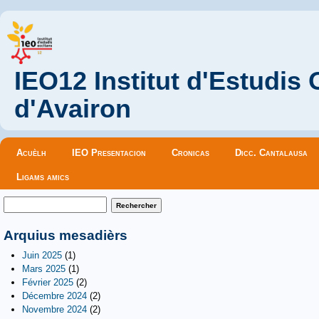
IEO12 Institut d'Estudis
d'Avairon
Menu principal
Acuèlh
IEO Presentacion
Cronicas
Dicc. Cantalausa
Ligams amics
Formulaire de recherche
Rechercher
Arquius mesadièrs
Juin 2025
(1)
Mars 2025
(1)
Février 2025
(2)
Décembre 2024
(2)
Novembre 2024
(2)