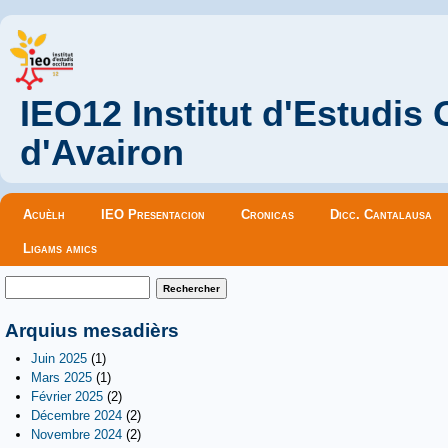
IEO12 Institut d'Estudis
d'Avairon
Menu principal
Acuèlh
IEO Presentacion
Cronicas
Dicc. Cantalausa
Ligams amics
Formulaire de recherche
Rechercher
Arquius mesadièrs
Juin 2025
(1)
Mars 2025
(1)
Février 2025
(2)
Décembre 2024
(2)
Novembre 2024
(2)