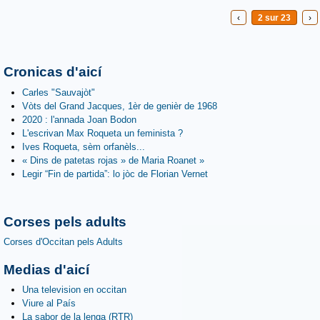
‹
2 sur 23
›
Cronicas d'aicí
Carles "Sauvajòt"
Vòts del Grand Jacques, 1èr de genièr de 1968
2020 : l'annada Joan Bodon
L'escrivan Max Roqueta un feminista ?
Ives Roqueta, sèm orfanèls...
« Dins de patetas rojas » de Maria Roanet »
Legir “Fin de partida”: lo jòc de Florian Vernet
Corses pels adults
Corses d'Occitan pels Adults
Medias d'aicí
Una television en occitan
Viure al País
La sabor de la lenga (RTR)