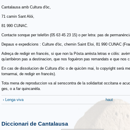
Cantalausa amb Cultura d'òc,
71 camin Sant Alòi,
81 990 CUNAC.
Contacte sonque per telefòn (05 63 45 23 15) o per letra: pas de permanénci
Depaus e expedicions : Culture d'òc, chemin Saint Eloi, 81 990 CUNAC (Fra
Adreça de redigir en francés, si que non la Pòsta arrèsta letras e còlis: avè
qu'arribèron pas a destinacion, que nos foguèron pas remandats e que nos c
En cas de dissolucion de Cultura d'òc o de quicòm mai, lo copyright serà m
tornarmai, de redigir en francés).
Tota mena de reproduccion va al senscontra de la solidaritat occitana e acu
ges, o a far quincanèla.
‹ Lenga viva
haut
Diccionari de Cantalausa