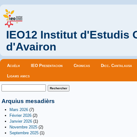
IEO12 Institut d'Estudis
d'Avairon
Menu principal
Acuèlh
IEO Presentacion
Cronicas
Dicc. Cantalausa
Ligams amics
Formulaire de recherche
Rechercher
Arquius mesadièrs
Mars 2026
(7)
Février 2026
(2)
Janvier 2026
(1)
Novembre 2025
(2)
Septembre 2025
(1)