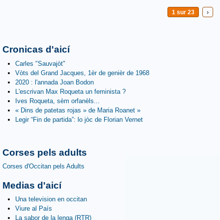
1 sur 23
›
Cronicas d'aicí
Carles "Sauvajòt"
Vòts del Grand Jacques, 1èr de genièr de 1968
2020 : l'annada Joan Bodon
L'escrivan Max Roqueta un feminista ?
Ives Roqueta, sèm orfanèls...
« Dins de patetas rojas » de Maria Roanet »
Legir “Fin de partida”: lo jòc de Florian Vernet
Corses pels adults
Corses d'Occitan pels Adults
Medias d'aicí
Una television en occitan
Viure al País
La sabor de la lenga (RTR)