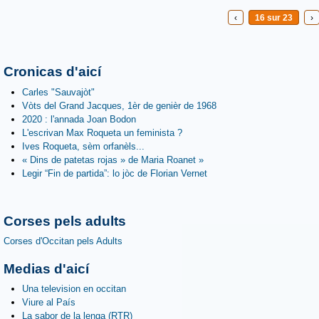
‹
16 sur 23
›
Cronicas d'aicí
Carles "Sauvajòt"
Vòts del Grand Jacques, 1èr de genièr de 1968
2020 : l'annada Joan Bodon
L'escrivan Max Roqueta un feminista ?
Ives Roqueta, sèm orfanèls...
« Dins de patetas rojas » de Maria Roanet »
Legir “Fin de partida”: lo jòc de Florian Vernet
Corses pels adults
Corses d'Occitan pels Adults
Medias d'aicí
Una television en occitan
Viure al País
La sabor de la lenga (RTR)