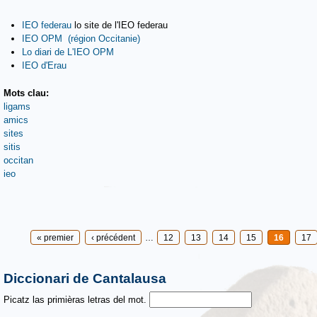
IEO federau
lo site de l'IEO federau
IEO OPM (région Occitanie)
Lo diari de L'IEO OPM
IEO d'Erau
Mots clau:
ligams
amics
sites
sitis
occitan
ieo
Pages
« premier
‹ précédent
…
12
13
14
15
16
17
Diccionari de Cantalausa
Picatz las primièras letras del mot.