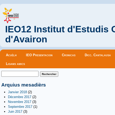
IEO12 Institut d'Estudis
d'Avairon
Menu principal
Acuèlh
IEO Presentacion
Cronicas
Dicc. Cantalausa
Ligams amics
Formulaire de recherche
Rechercher
Arquius mesadièrs
Janvier 2018
(2)
Décembre 2017
(2)
Novembre 2017
(3)
Septembre 2017
(1)
Juin 2017
(3)