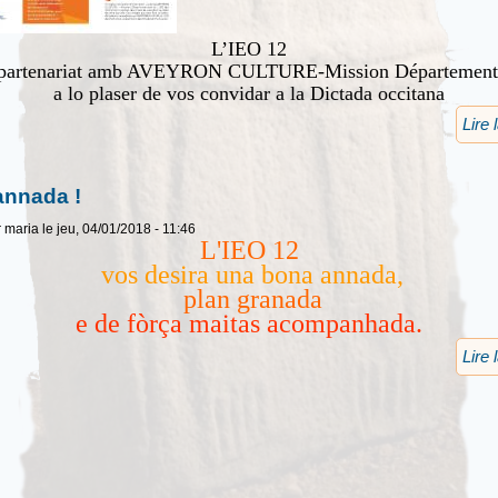
L’IEO 12
 partenariat amb AVEYRON CULTURE-Mission Départementa
a lo plaser de vos convidar a la Dictada occitana
Lire 
annada !
r
maria
le jeu, 04/01/2018 - 11:46
L'IEO 12
vos desira una bona annada,
plan granada
e de fòrça maitas acompanhada.
Lire 