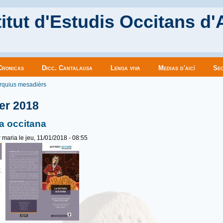
itut d'Estudis Occitans d'
Cronicas
Dicc. Cantalausa
Lenga viva
Medias d'aicí
Sec
es ici
rquius mesadièrs
er 2018
a occitana
r
maria
le jeu, 11/01/2018 - 08:55