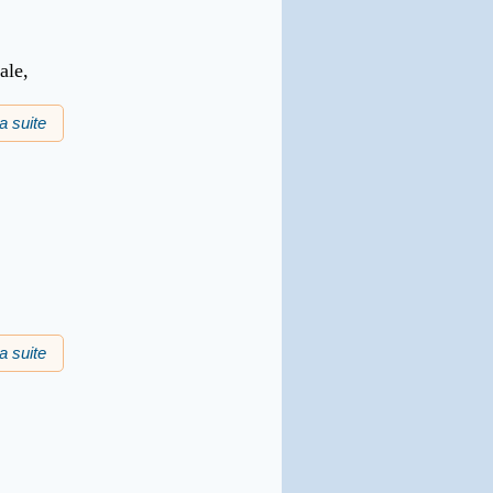
le,
la suite
de Dictada occitana
la suite
de Bona annada !