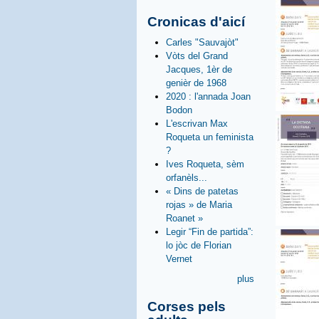
Cronicas d'aicí
Carles "Sauvajòt"
Vòts del Grand
Jacques, 1èr de
genièr de 1968
2020 : l'annada Joan
Bodon
L'escrivan Max
Roqueta un feminista
?
Ives Roqueta, sèm
orfanèls...
« Dins de patetas
rojas » de Maria
Roanet »
Legir “Fin de partida”:
lo jòc de Florian
Vernet
plus
Corses pels