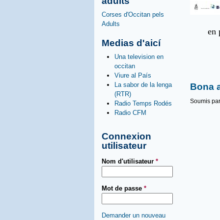
adults
Corses d'Occitan pels
Adults
en
Medias d'aicí
Una television en
occitan
Viure al País
La sabor de la lenga
Bona 
(RTR)
Soumis pa
Radio Temps Rodés
Radio CFM
Connexion
utilisateur
Nom d'utilisateur
*
Mot de passe
*
Demander un nouveau