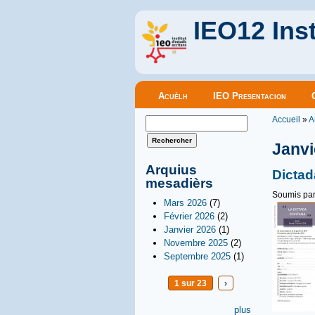
IEO12 Inst
Menu principal
Acuèlh
IEO Presentacion
Vous êt
Formulaire de recherche
Accueil
»
A
Rechercher
Janvi
Arquius
Dictad
mesadièrs
Soumis pa
Mars 2026
(7)
Février 2026
(2)
Janvier 2026
(1)
Novembre 2025
(2)
Septembre 2025
(1)
1 sur 23
›
plus