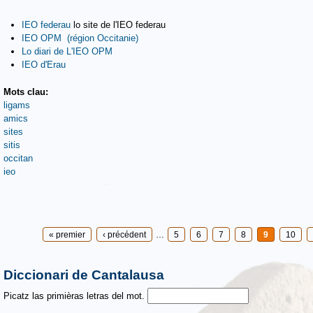
IEO federau
lo site de l'IEO federau
IEO OPM (région Occitanie)
Lo diari de L'IEO OPM
IEO d'Erau
Mots clau:
ligams
amics
sites
sitis
occitan
ieo
Pages
« premier
‹ précédent
…
5
6
7
8
9
10
Diccionari de Cantalausa
Picatz las primièras letras del mot.