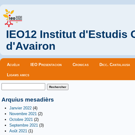
IEO12 Institut d'Estudis
d'Avairon
Menu principal
Acuèlh
IEO Presentacion
Cronicas
Dicc. Cantalausa
Ligams amics
Formulaire de recherche
Rechercher
Arquius mesadièrs
Janvier 2022
(4)
Novembre 2021
(2)
Octobre 2021
(2)
Septembre 2021
(3)
Août 2021
(1)