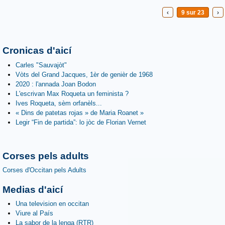
‹
9 sur 23
›
Cronicas d'aicí
Carles "Sauvajòt"
Vòts del Grand Jacques, 1èr de genièr de 1968
2020 : l'annada Joan Bodon
L'escrivan Max Roqueta un feminista ?
Ives Roqueta, sèm orfanèls...
« Dins de patetas rojas » de Maria Roanet »
Legir “Fin de partida”: lo jòc de Florian Vernet
Corses pels adults
Corses d'Occitan pels Adults
Medias d'aicí
Una television en occitan
Viure al País
La sabor de la lenga (RTR)