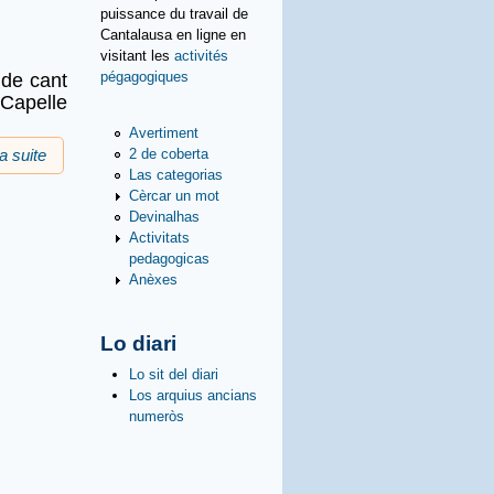
puissance du travail de
Cantalausa en ligne en
visitant les
activités
pégagogiques
 de cant
Capelle
Avertiment
2 de coberta
la suite
de Estagi de cant e balèti
Las categorias
Cèrcar un mot
Devinalhas
Activitats
pedagogicas
Anèxes
Lo diari
Lo sit del diari
Los arquius ancians
numeròs