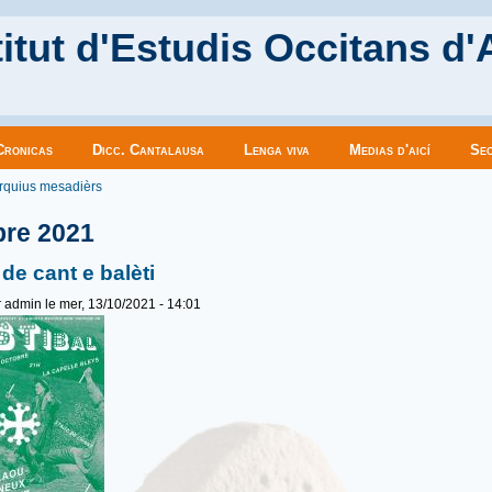
itut d'Estudis Occitans d'
Cronicas
Dicc. Cantalausa
Lenga viva
Medias d'aicí
Sec
es ici
rquius mesadièrs
bre 2021
 de cant e balèti
r
admin
le mer, 13/10/2021 - 14:01