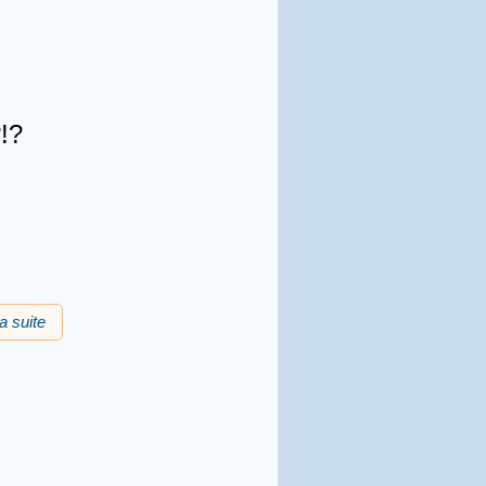
!?
la suite
de Teatre occitan