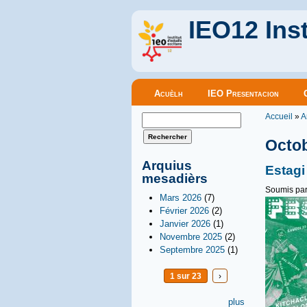
IEO12 Inst
Menu principal
Acuèlh
IEO Presentacion
Vous êt
Formulaire de recherche
Accueil
»
A
Rechercher
Octo
Arquius
Estagi
mesadièrs
Soumis pa
Mars 2026
(7)
Février 2026
(2)
Janvier 2026
(1)
Novembre 2025
(2)
Septembre 2025
(1)
1 sur 23
›
plus