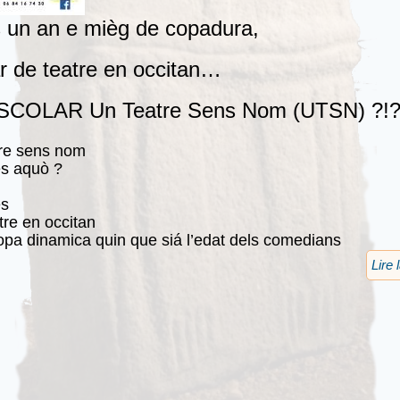
 un an e mièg de copadura,
ar de teatre en occitan…
SCOLAR Un Teatre Sens Nom (UTSN) ?!?
tre sens nom
es aquò ?
es
atre en occitan
ropa dinamica quin que siá l’edat dels comedians
Lire 