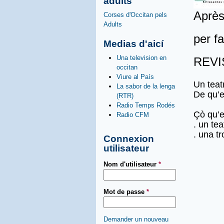
adults
Après
Corses d'Occitan pels
Adults
per f
Medias d'aicí
Una television en
REVI
occitan
Viure al País
Un tea
La sabor de la lenga
De qu’
(RTR)
Radio Temps Rodés
Çò qu’
Radio CFM
. un te
. una t
Connexion
utilisateur
Nom d'utilisateur
*
Mot de passe
*
Demander un nouveau