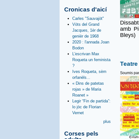
Cronicas d'aicí
Carles "Sauvajòt"
Dissabt
Vòts del Grand
amb Pi
Jacques, 1èr de
Bleys)
genièr de 1968
2020 : l'annada Joan
Bodon
L'escrivan Max
Roqueta un feminista
Teatre
?
Ives Roqueta, sèm
Soumis pa
orfanèls...
« Dins de patetas
rojas » de Maria
Roanet »
Legir “Fin de partida”:
lo jòc de Florian
Vernet
plus
Corses pels