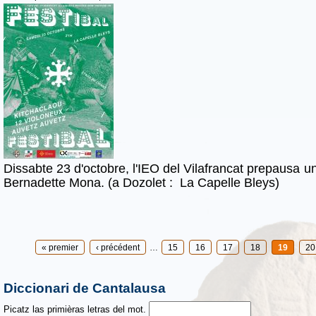
Dissabte 23 d'octobre, l'IEO del Vilafrancat prepausa 
Bernadette Mona. (a Dozolet : La Capelle Bleys)
Pages
« premier
‹ précédent
…
15
16
17
18
19
20
Diccionari de Cantalausa
Picatz las primièras letras del mot.