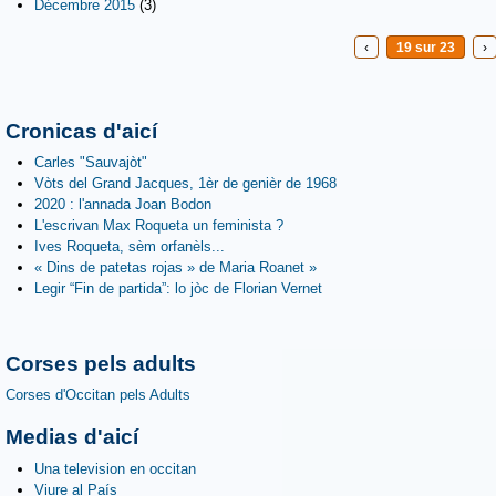
Décembre 2015
(3)
‹
19 sur 23
›
Cronicas d'aicí
Carles "Sauvajòt"
Vòts del Grand Jacques, 1èr de genièr de 1968
2020 : l'annada Joan Bodon
L'escrivan Max Roqueta un feminista ?
Ives Roqueta, sèm orfanèls...
« Dins de patetas rojas » de Maria Roanet »
Legir “Fin de partida”: lo jòc de Florian Vernet
Corses pels adults
Corses d'Occitan pels Adults
Medias d'aicí
Una television en occitan
Viure al País