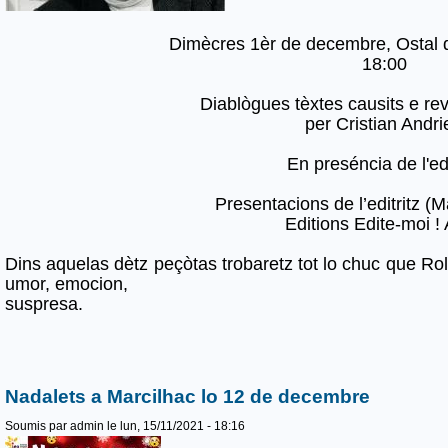
Dimècres 1èr de decembre, Ostal d
18:00
Diablògues tèxtes causits e revi
per Cristian Andri
En preséncia de l'edi
Presentacions de l’editritz (M
Editions Edite-moi !
Dins aquelas dètz peçòtas trobaretz tot lo chuc que Rol
umor, emocion,
suspresa.
Nadalets a Marcilhac lo 12 de decembre
Soumis par
admin
le lun, 15/11/2021 - 18:16