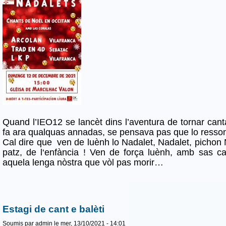
Quand l’IEO12 se lancèt dins l’aventura de tornar cant
fa ara qualquas annadas, se pensava pas que lo resson 
Cal dire que ven de luènh lo Nadalet, Nadalet, pichon 
patz, de l‘enfància ! Ven de força luènh, amb sas 
aquela lenga nòstra que vòl pas morir…
Estagi de cant e balèti
Soumis par
admin
le mer, 13/10/2021 - 14:01