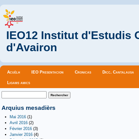
IEO12 Institut d'Estudis
d'Avairon
Menu principal
Acuèlh
IEO Presentacion
Cronicas
Dicc. Cantalausa
Ligams amics
Formulaire de recherche
Rechercher
Arquius mesadièrs
Mai 2016
(1)
Avril 2016
(2)
Février 2016
(3)
Janvier 2016
(4)