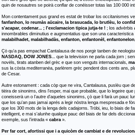
quin de nosautres se poirà conflar de conéisser totas las 100 000 in
Mon contentament pus grand es estat de trobar los occitanismes ver
fanfanhon, lo reumàs aücaire, la brasucada, lo brutlèu, lo confi
s'acapar, codenar
... ; l'exclamacion tipica jutja-te !
; los advèrbis
innombrables diminutius e augmentatius que son una caracteristica 
malabilhadet, malabilhadàs, enfanton, enfantonèl, enfantonelon
Çò qu'a pas empachat Cantalausa de nos porgir tanben de neologi
NASDAQ, DOW JONES
... que la television ne parla cada jorn ; s
novèls, tirats atanben del grèc e que son venguts internacionals,
ma
sus la còsta mediterranèa, parlèrem grèc pendent dos cents ans, plan
de Cesar.
Autre estonament : cada còp que ne vira, Cantalausa, puslèu que de 
tièira de sinonims, dins l'esper, mai que probable, que lo legeire que p
coneisserà un o l'autre d'aqueles sinonims, çò que li farà un pauc lu
que los qu'an pas jamai aprés a legir nòstra lenga mespresada e fò
que los 300 mots de la lenga dels cadajorns. Tròbi, ieu, lo biais de f
intelligent, e mai s'alunhe qualque pauc del biais de far dels dicciona
exemple, sus l'intrada «
cabra
».
Per far cort, afortissi que i a quicòm de cambiat e de revolucion