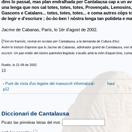
dins lo passat, mas plan endralhada per Cantalausa cap a un av
una lenga que nos cal totes, totes, totes, Provençals, Lemosi
Gascons e Catalans... totes, totes, totes... e coma autres còps t
de legir e d'escriure ; òc-òc-ben ! nòstra lenga tan polideta e ma
Jacme de Cabanas, París, lo 1èr d'agost de 2002.
(
Tèxt en francés, revirat en occitan per Cantalausa, a la demanda de Cultura d'òc)
Avèm lo tristum d'aprene que lo Jacme de Cabanas, admirador grand de Cantalausa, ven de d
escrich. Un pan entièr del nòstre patrimòni lingüistic s'avalís amb la mòrt d'aquel òme, co
Rodés, lo 21-09 de 2002.
13
‹ Punt de vista d'un legeire del manuscrit informatizat-
haut
p12
Diccionari de Cantalausa
Picatz las primièras letras del mot.