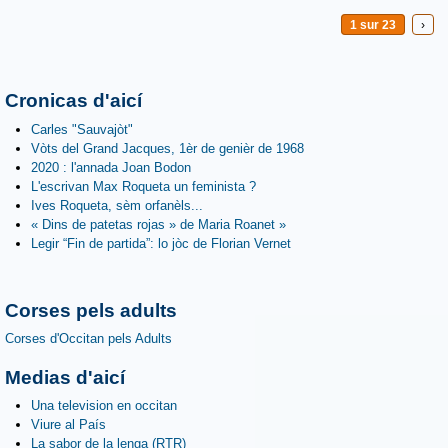
1 sur 23
›
Cronicas d'aicí
Carles "Sauvajòt"
Vòts del Grand Jacques, 1èr de genièr de 1968
2020 : l'annada Joan Bodon
L'escrivan Max Roqueta un feminista ?
Ives Roqueta, sèm orfanèls...
« Dins de patetas rojas » de Maria Roanet »
Legir “Fin de partida”: lo jòc de Florian Vernet
Corses pels adults
Corses d'Occitan pels Adults
Medias d'aicí
Una television en occitan
Viure al País
La sabor de la lenga (RTR)