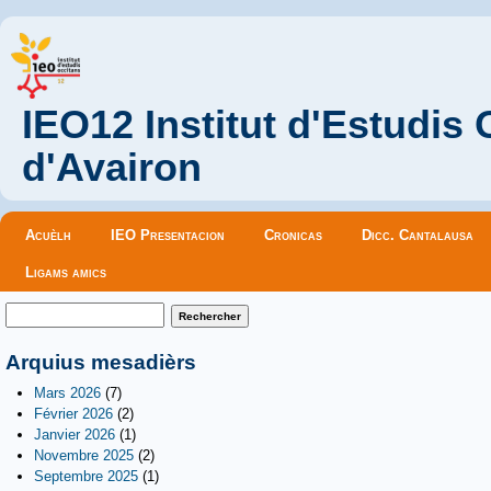
IEO12 Institut d'Estudis
d'Avairon
Menu principal
Acuèlh
IEO Presentacion
Cronicas
Dicc. Cantalausa
Ligams amics
Formulaire de recherche
Rechercher
Arquius mesadièrs
Mars 2026
(7)
Février 2026
(2)
Janvier 2026
(1)
Novembre 2025
(2)
Septembre 2025
(1)