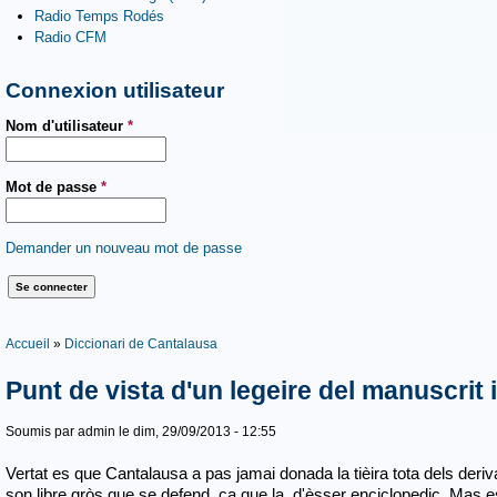
Radio Temps Rodés
Radio CFM
Connexion utilisateur
Nom d'utilisateur
*
Mot de passe
*
Demander un nouveau mot de passe
Vous êtes ici
Accueil
»
Diccionari de Cantalausa
Punt de vista d'un legeire del manuscrit
Soumis par
admin
le dim, 29/09/2013 - 12:55
Vertat es que Cantalausa a pas jamai donada la tièira tota dels deriva
son libre gròs que se defend, ça que la, d'èsser enciclopedic. Mas e