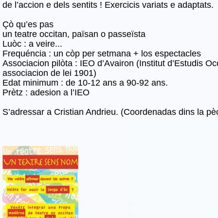
de l’accion e dels sentits ! Exercicis variats e adaptats.
Çò qu’es pas
un teatre occitan, païsan o passeïsta
Luòc : a veire...
Frequéncia : un còp per setmana + los espectacles
Associacion pilòta : IEO d’Avairon (Institut d’Estudis Oc
associacion de lei 1901)
Edat minimum : de 10-12 ans a 90-92 ans.
Prètz : adesion a l’IEO
S’adressar a Cristian Andrieu. (Coordenadas dins la pè