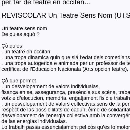
per far de teatre en occitan…
REVISCOLAR Un Teatre Sens Nom (UTSN
Un teatre sens nom
De qu’es aquò ?
Çò qu’es
. un teatre en occitan
. una tropa dinamica quin que siá l’edat dels comedians
. una tropa autogerida e animada per un professor de t
certificat de l’Educacion Nacionala (Arts opcion teatre), a
Çò que permet
. un desvelopament de valors individualas,
fisança en se, assegurança, preséncia sus scèna, traba
votz e d’elocucion, memòria, engatjament fisic e trabalh 
. un desvelopament de valors collectivas,sens de la pe
respèct de las possibilitats de cadun, èime de solidarita
desvelopament de l’energia collectiva amb la convergé
de las energias individualas.
Lo trabalh passa essencialament pel còs qu’es lo motor