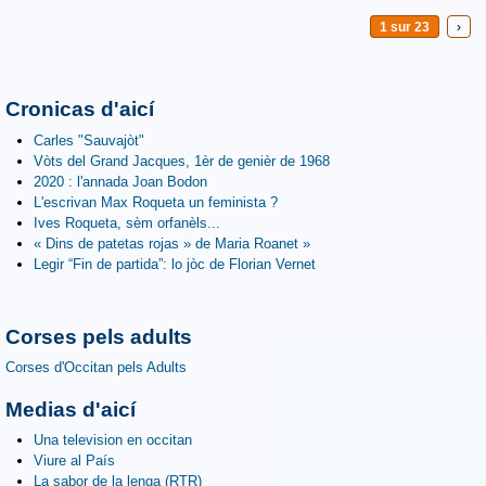
1 sur 23
›
Cronicas d'aicí
Carles "Sauvajòt"
Vòts del Grand Jacques, 1èr de genièr de 1968
2020 : l'annada Joan Bodon
L'escrivan Max Roqueta un feminista ?
Ives Roqueta, sèm orfanèls...
« Dins de patetas rojas » de Maria Roanet »
Legir “Fin de partida”: lo jòc de Florian Vernet
Corses pels adults
Corses d'Occitan pels Adults
Medias d'aicí
Una television en occitan
Viure al País
La sabor de la lenga (RTR)