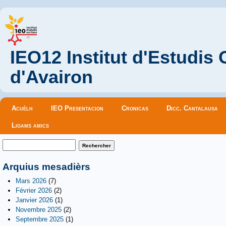
IEO12 Institut d'Estudis
d'Avairon
Menu principal
Acuèlh
IEO Presentacion
Cronicas
Dicc. Cantalausa
Ligams amics
Formulaire de recherche
Rechercher
Arquius mesadièrs
Mars 2026
(7)
Février 2026
(2)
Janvier 2026
(1)
Novembre 2025
(2)
Septembre 2025
(1)