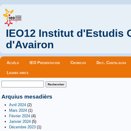
IEO12 Institut d'Estudis
d'Avairon
Menu principal
Acuèlh
IEO Presentacion
Cronicas
Dicc. Cantalausa
Ligams amics
Formulaire de recherche
Rechercher
Arquius mesadièrs
Avril 2024
(2)
Mars 2024
(1)
Février 2024
(4)
Janvier 2024
(5)
Décembre 2023
(1)