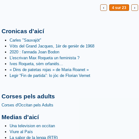
‹
4 sur 23
›
Cronicas d'aicí
Carles "Sauvajòt"
Vòts del Grand Jacques, 1èr de genièr de 1968
2020 : l'annada Joan Bodon
L'escrivan Max Roqueta un feminista ?
Ives Roqueta, sèm orfanèls...
« Dins de patetas rojas » de Maria Roanet »
Legir “Fin de partida”: lo jòc de Florian Vernet
Corses pels adults
Corses d'Occitan pels Adults
Medias d'aicí
Una television en occitan
Viure al País
La sabor de la lenga (RTR)