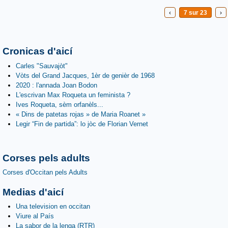
‹
7 sur 23
›
Cronicas d'aicí
Carles "Sauvajòt"
Vòts del Grand Jacques, 1èr de genièr de 1968
2020 : l'annada Joan Bodon
L'escrivan Max Roqueta un feminista ?
Ives Roqueta, sèm orfanèls...
« Dins de patetas rojas » de Maria Roanet »
Legir “Fin de partida”: lo jòc de Florian Vernet
Corses pels adults
Corses d'Occitan pels Adults
Medias d'aicí
Una television en occitan
Viure al País
La sabor de la lenga (RTR)