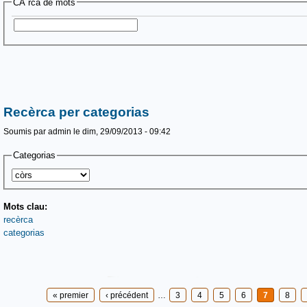
CÃ¨rca de mots
Recèrca per categorias
Soumis par
admin
le dim, 29/09/2013 - 09:42
Categorias
Mots clau:
recèrca
categorias
Pages
« premier
‹ précédent
…
3
4
5
6
7
8