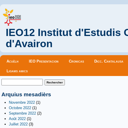
IEO12 Institut d'Estudis
d'Avairon
Menu principal
Acuèlh
IEO Presentacion
Cronicas
Dicc. Cantalausa
Ligams amics
Formulaire de recherche
Rechercher
Arquius mesadièrs
Novembre 2022
(1)
Octobre 2022
(1)
Septembre 2022
(2)
Août 2022
(1)
Juillet 2022
(3)