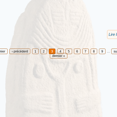
Lire 
mier
‹ précédent
1
2
3
4
5
6
7
8
9
…
su
dernier »