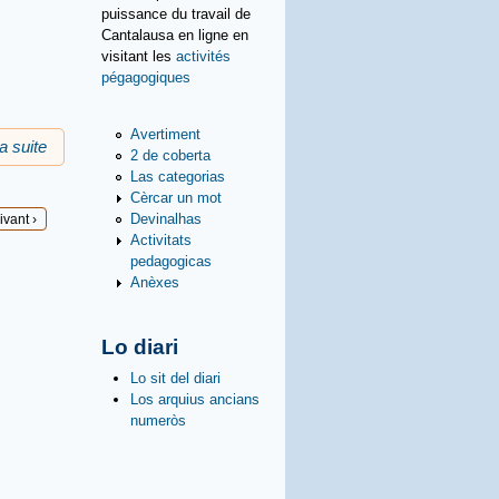
puissance du travail de
Cantalausa en ligne en
visitant les
activités
pégagogiques
Avertiment
la suite
de Ligams amics
2 de coberta
Las categorias
Cèrcar un mot
Devinalhas
ivant ›
Activitats
pedagogicas
Anèxes
Lo diari
Lo sit del diari
Los arquius ancians
numeròs