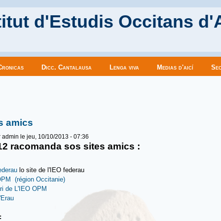
itut d'Estudis Occitans d'
Cronicas
Dicc. Cantalausa
Lenga viva
Medias d'aicí
Sec
es ici
s amics
r
admin
le jeu, 10/10/2013 - 07:36
12 racomanda sos sites amics :
ederau
lo site de l'IEO federau
PM (région Occitanie)
ari de L'IEO OPM
'Erau
u: