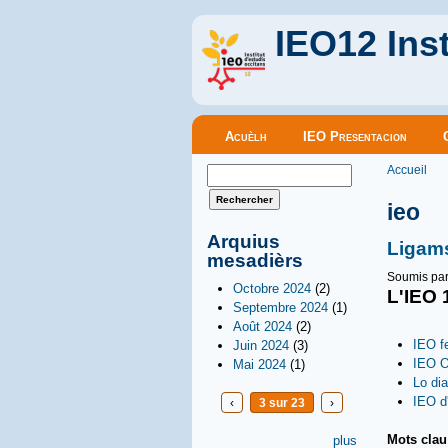
IEO12 Inst
Menu principal
Acuèlh
IEO Presentacion
Vous êt
Formulaire de recherche
Accueil
Rechercher
ieo
Arquius
Ligam
mesadièrs
Soumis pa
Octobre 2024
(2)
L'IEO 
Septembre 2024
(1)
Août 2024
(2)
IEO f
Juin 2024
(3)
IEO O
Mai 2024
(1)
Lo di
IEO d
‹
3 sur 23
›
Mots cla
plus