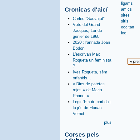
ligams
Cronicas d'aicí
amics
sites
Carles "Sauvajòt"
sitis
Vòts del Grand
occitan
Jacques, 1èr de
ieo
genièr de 1968
2020 : l'annada Joan
Bodon
L'escrivan Max
Roqueta un feminista
Pages
« pre
?
Ives Roqueta, sèm
orfanèls...
« Dins de patetas
rojas » de Maria
Roanet »
Legir “Fin de partida”:
lo jòc de Florian
Vernet
plus
Corses pels