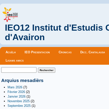
IEO12 Institut d'Estudis
d'Avairon
Menu principal
Acuèlh
IEO Presentacion
Cronicas
Dicc. Cantalausa
Ligams amics
Formulaire de recherche
Rechercher
Arquius mesadièrs
Mars 2026
(7)
Février 2026
(2)
Janvier 2026
(1)
Novembre 2025
(2)
Septembre 2025
(1)