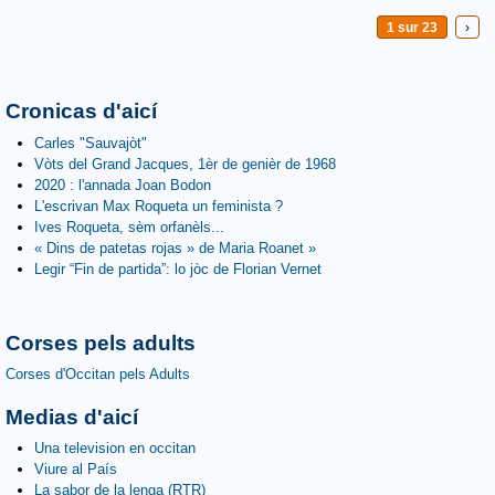
1 sur 23
›
Cronicas d'aicí
Carles "Sauvajòt"
Vòts del Grand Jacques, 1èr de genièr de 1968
2020 : l'annada Joan Bodon
L'escrivan Max Roqueta un feminista ?
Ives Roqueta, sèm orfanèls...
« Dins de patetas rojas » de Maria Roanet »
Legir “Fin de partida”: lo jòc de Florian Vernet
Corses pels adults
Corses d'Occitan pels Adults
Medias d'aicí
Una television en occitan
Viure al País
La sabor de la lenga (RTR)