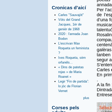
annada
Cronicas d'aicí
Per l’a
de l’es
Carles "Sauvajòt"
d’una f
Vòts del Grand
musica
Jacques, 1èr de
genièr de 1968
talentu
2020 : l'annada Joan
Rosalin
Bodon
compau
L'escrivan Max
centenà
Roqueta un feminista
galèras
?
tanben 
Ives Roqueta, sèm
segur a
orfanèls...
S’ente
« Dins de patetas
Carles 
rojas » de Maria
En prim
Roanet »
.
Legir “Fin de partida”:
A la fin
lo jòc de Florian
Dintrad
Vernet
Entrese
plus
Corses pels