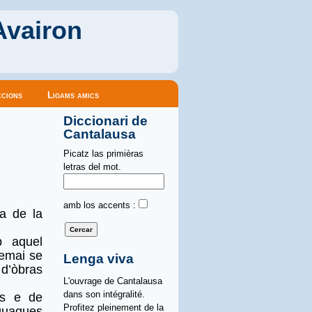
Avairon
cions
Ligams amics
Diccionari de
Cantalausa
Picatz las primièras
letras del mot.
amb los accents :
a de la
b aquel
 emai se
Lenga viva
d’òbras
L'ouvrage de Cantalausa
dans son intégralité.
as e de
Profitez pleinement de la
quaques