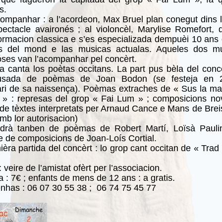
s.
companhar : a l’acordeon, Max Bruel plan conegut dins
pectacle avaironés ; al violoncèl, Marylise Romefort,
ormacion classica e s’es especializada dempuèi 10 ans 
s del mond e las musicas actualas. Aqueles dos mu
óses van l’acompanhar pel concèrt.
a canta los poètas occitans. La part pus bèla del conc
sada de poèmas de Joan Bodon (se festeja en 
ri de sa naissença). Poèmas extraches de « Sus la ma
 » : represas del grop « Fai Lum » ; composicions no
de tèxtes interpretats per Arnaud Cance e Mans de Brei
mb lor autorisacion)
ndrà tanben de poèmas de Robert Martí, Loïsà Paulin
e de composicions de Joan-Loís Cortial.
ièra partida del concèrt : lo grop cant occitan de « Trad
 : veire de l’amistat ofèrt per l’associacion.
a : 7€ ; enfants de mens de 12 ans : a gratis.
nhas : 06 07 30 55 38 ; 06 74 75 45 77