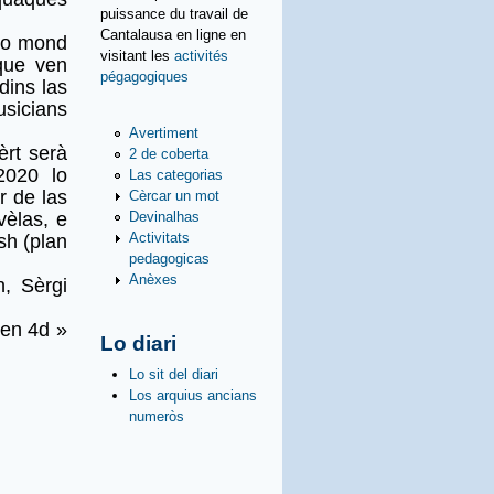
puissance du travail de
Cantalausa en ligne en
 lo mond
visitant les
activités
 que ven
pégagogiques
dins las
sicians
Avertiment
èrt serà
2 de coberta
2020 lo
Las categorias
r de las
Cèrcar un mot
Devinalhas
vèlas, e
Activitats
sh (plan
pedagogicas
Anèxes
, Sèrgi
 en 4d »
Lo diari
Lo sit del diari
Los arquius ancians
numeròs