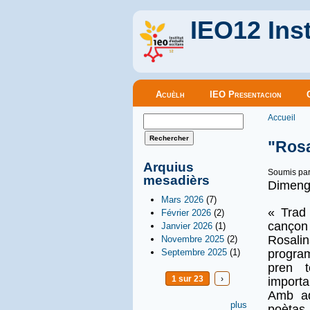
IEO12 Inst
Menu principal
Acuèlh
IEO Presentacion
Vous êt
Formulaire de recherche
Accueil
Rechercher
"Rosa
Arquius
Soumis pa
mesadièrs
Dimenge
Mars 2026
(7)
« Trad
Février 2026
(2)
cançon 
Janvier 2026
(1)
Rosali
Novembre 2025
(2)
Septembre 2025
(1)
program
pren t
1 sur 23
›
importa
Amb aq
plus
poètas