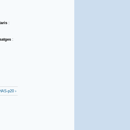
taris
:
asatges
:
AS-p20 ›