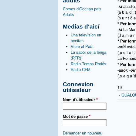
adults
* Per indi
-iá
abadiá,
Corses d'Occitan pels
(a b a 'd i )
Adults
(b u r t
ò
e
* Per for
Medias d'aicí
-iá
La Mart
Una television en
(,l a m a r t
occitan
* Per for
Viure al País
-ariá
ostal
La sabor de la lenga
(,u s t a l a
(RTR)
La Fornar
Radio Temps Rodés
*
Per form
Radio CFM
-ador, -oi
(,s e g a 'd
Connexion
19
utilisateur
‹ QUALQ
Nom d'utilisateur
*
Mot de passe
*
Demander un nouveau