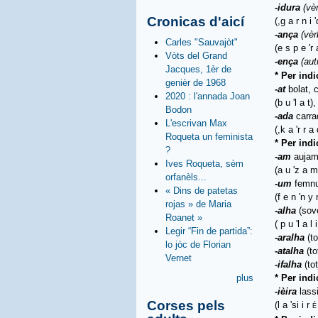
-idura
(vè
Cronicas d'aicí
(,g a r n i '
-ança
(vèr
Carles "Sauvajòt"
(e s p e 'r 
Vòts del Grand
-ença
(aut
Jacques, 1èr de
* Per ind
genièr de 1968
-at
bolat, 
2020 : l'annada Joan
(b u 'l a t)
Bodon
-ada
carra
L'escrivan Max
(,k a 'r r a 
Roqueta un feminista
* Per ind
?
-am
aujam
Ives Roqueta, sèm
(a u 'z a m
orfanèls...
-um
femnu
« Dins de patetas
(f e n 'n y n
rojas » de Maria
-alha
(sove
Roanet »
( p u 'l a l i
Legir “Fin de partida”:
-aralha
(to
lo jòc de Florian
-atalha
(to
Vernet
-ifalha
(tot
* Per indi
plus
-ièira
lassi
Corses pels
(l a 'si i r