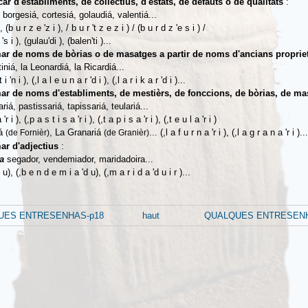
car d'establiments, de collectius, d'estats, de defauts o de qualitats
:
 borgesiá, cortesiá, golaudiá, valentiá...
, (b u r z e 'z i ), / b u r 't z e z i ) / (b u r d z 'e s i ) /
 's i ), (gulau'di ), (balen'ti )...
mar de noms de bòrias o de masatges a partir de noms d'ancians proprie
iniá, la Leonardiá, la Ricardiá...
 i 'n i ), (,l a l e u n a r 'd i ), (,l a r i k a r 'd i )...
mar de noms d'establiments, de mestièrs, de fonccions, de bòrias, de m
ariá, pastissariá, tapissariá, teulariá...
 'r i ), (,p a s t i s a 'r i ), (,t a p i s a 'r i ), (,t e u l a 'r i )
iá
, La Granariá
... (,l a f u r n a 'r i ), (,l a g r a n a 'r i )...
(de Fornièr)
(de Granièr)
ar d'adjectius
:
ra
segador, vendemiador, maridadoira...
 u), (,b e n d e m i a 'd u), (,m a r i d a 'd u i r )...
UES ENTRESENHAS-p18
haut
QUALQUES ENTRESENH