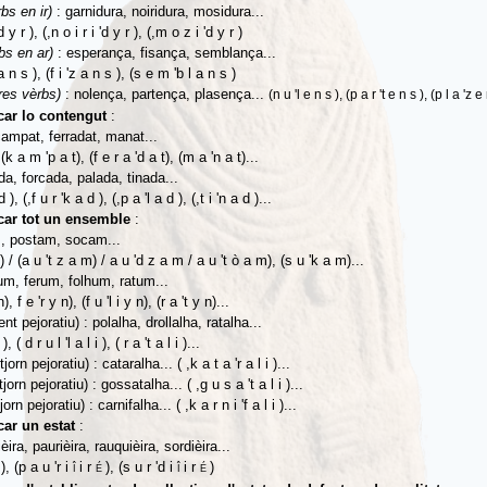
rbs en ir)
: garnidura, noiridura, mosidura...
d y r ), (,n o i r i 'd y r ), (,m o z i 'd y r )
bs en ar)
: esperança, fisança, semblança...
a n s ), (f i 'z a n s ), (s e m 'b l a n s )
res vèrbs)
: nolença, partença, plasença...
(n u 'l e n s ), (p a r 't e n s ), (p l a 'z e
icar lo contengut
:
campat, ferradat, manat...
, (k a m 'p a t), (f e r a 'd a t), (m a 'n a t)...
da, forcada, palada, tinada...
d ), (,f u r 'k a d ), (,p a 'l a d ), (,t i 'n a d )...
icar tot un ensemble
:
, postam, socam...
) / (a u 't z a m) / a u 'd z a m / a u 't
ò
a m), (s u 'k a m)...
m, ferum, folhum, ratum...
), f e 'r y n), (f u 'l i y n), (r a 't y n)...
nt pejoratiu) : polalha, drollalha, ratalha...
 ), ( d r u l 'l a l i ), ( r a 't a l i )...
tjorn pejoratiu) : cataralha... ( ,k a t a 'r a l i )...
tjorn pejoratiu) : gossatalha... ( ,g u s a 't a l i )...
jorn pejoratiu) : carnifalha... ( ,k a r n i 'f a l i )...
car un estat
:
èira, paurièira, rauquièira, sordièira...
), (p a u 'r i
i r
), (s u r 'd i
i r
)
É
Î
É
Î
É