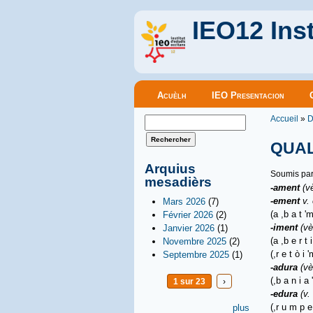
IEO12 Inst
Menu principal
Acuèlh
IEO Presentacion
Vous êt
Formulaire de recherche
Accueil
»
D
Rechercher
QUAL
Arquius
Soumis pa
mesadièrs
-ament
(v
-ement
v.
Mars 2026
(7)
(a ,b a t '
Février 2026
(2)
-iment
(vè
Janvier 2026
(1)
(a ,b e r t 
Novembre 2025
(2)
(,r e t
ò
i 
Septembre 2025
(1)
-adura
(vè
(,b a n i a '
1 sur 23
›
-edura
(v.
(,r u m p e
plus