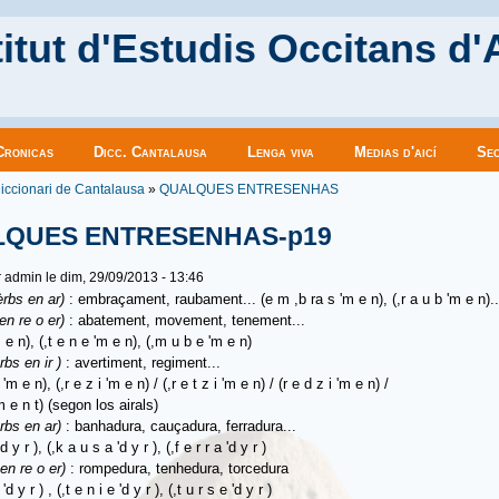
itut d'Estudis Occitans d'
Cronicas
Dicc. Cantalausa
Lenga viva
Medias d'aicí
Sec
es ici
iccionari de Cantalausa
»
QUALQUES ENTRESENHAS
QUES ENTRESENHAS-p19
r
admin
le dim, 29/09/2013 - 13:46
èrbs en ar)
: embraçament, raubament... (e m ,b ra s 'm e n), (,r a u b 'm e n)..
 en re o er)
: abatement, movement, tenement...
m e n), (,t e n e 'm e n), (,m u b e 'm e n)
rbs en ir )
: avertiment, regiment...
i 'm e n), (,r e z i 'm e n) / (,r e t z i 'm e n) / (r e d z i 'm e n) /
'm e n t) (segon los airals)
rbs en ar)
: banhadura, cauçadura, ferradura...
d y r ), (,k a u s a 'd y r ), (,f e r r a 'd y r )
 en re o er)
: rompedura, tenhedura, torcedura
 'd y r
)
, (,t e n i e 'd y r ), (,t u r s e 'd y r )