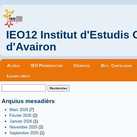
IEO12 Institut d'Estudis
d'Avairon
Menu principal
Acuèlh
IEO Presentacion
Cronicas
Dicc. Cantalausa
Ligams amics
Formulaire de recherche
Rechercher
Arquius mesadièrs
Mars 2026
(7)
Février 2026
(2)
Janvier 2026
(1)
Novembre 2025
(2)
Septembre 2025
(1)