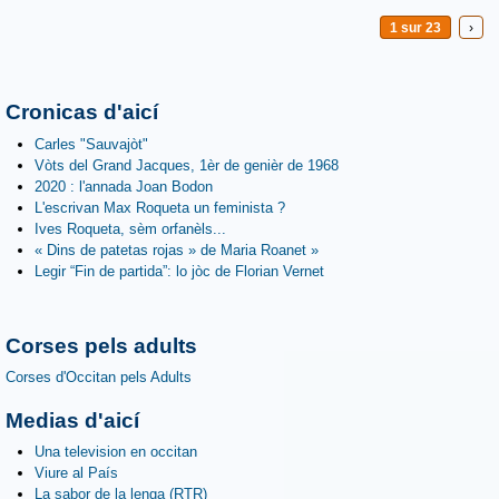
1 sur 23
›
Cronicas d'aicí
Carles "Sauvajòt"
Vòts del Grand Jacques, 1èr de genièr de 1968
2020 : l'annada Joan Bodon
L'escrivan Max Roqueta un feminista ?
Ives Roqueta, sèm orfanèls...
« Dins de patetas rojas » de Maria Roanet »
Legir “Fin de partida”: lo jòc de Florian Vernet
Corses pels adults
Corses d'Occitan pels Adults
Medias d'aicí
Una television en occitan
Viure al País
La sabor de la lenga (RTR)