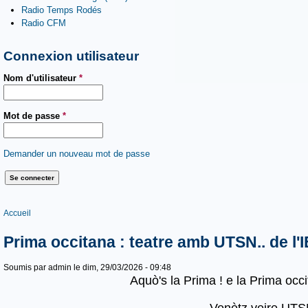
Radio Temps Rodés
Radio CFM
Connexion utilisateur
Nom d'utilisateur
*
Mot de passe
*
Demander un nouveau mot de passe
Vous êtes ici
Accueil
Prima occitana : teatre amb UTSN.. de l'
Soumis par
admin
le dim, 29/03/2026 - 09:48
Aquò's la Prima ! e la Prima occi
Venètz veire UT