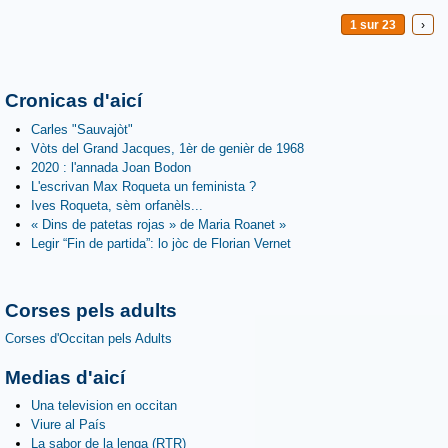
1 sur 23
›
Cronicas d'aicí
Carles "Sauvajòt"
Vòts del Grand Jacques, 1èr de genièr de 1968
2020 : l'annada Joan Bodon
L'escrivan Max Roqueta un feminista ?
Ives Roqueta, sèm orfanèls...
« Dins de patetas rojas » de Maria Roanet »
Legir “Fin de partida”: lo jòc de Florian Vernet
Corses pels adults
Corses d'Occitan pels Adults
Medias d'aicí
Una television en occitan
Viure al País
La sabor de la lenga (RTR)