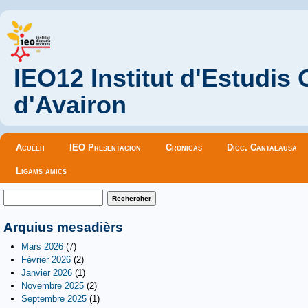
IEO12 Institut d'Estudis
d'Avairon
Menu principal
Acuèlh
IEO Presentacion
Cronicas
Dicc. Cantalausa
Ligams amics
Formulaire de recherche
Rechercher
Arquius mesadièrs
Mars 2026
(7)
Février 2026
(2)
Janvier 2026
(1)
Novembre 2025
(2)
Septembre 2025
(1)