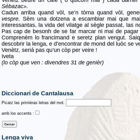
Sébazac».
Cadun arriba quand vòl, se’n tòrna quand vòl, gen
vespre.
Sèm una dotzena a escambiar mai que mai 
interessantas, la vida del vilatge al sègle passat, la
Pas cap de besonh de se far marcar ni mai de pagar d’
Comprenèm lo francimand e seretz plan vengut. Saiqu
descobrir la lenga, e d’encontrar de mond del luòc se 
Venètz, seriá pas qu’un còp per veire !
Iveta
(lo còp que ven : divendres 31 de genièr)
Diccionari de Cantalausa
Picatz las primièras letras del mot.
amb los accents :
Lenga viva