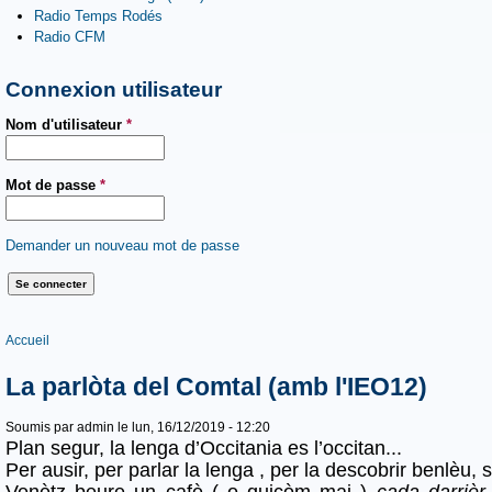
Radio Temps Rodés
Radio CFM
Connexion utilisateur
Nom d'utilisateur
*
Mot de passe
*
Demander un nouveau mot de passe
Vous êtes ici
Accueil
La parlòta del Comtal (amb l'IEO12)
Soumis par
admin
le lun, 16/12/2019 - 12:20
Plan segur, la lenga d’Occitania es l’occitan...
Per ausir, per parlar la lenga , per la descobrir benlèu, 
Venètz beure un cafè ( o quicòm mai )
cada darrièr