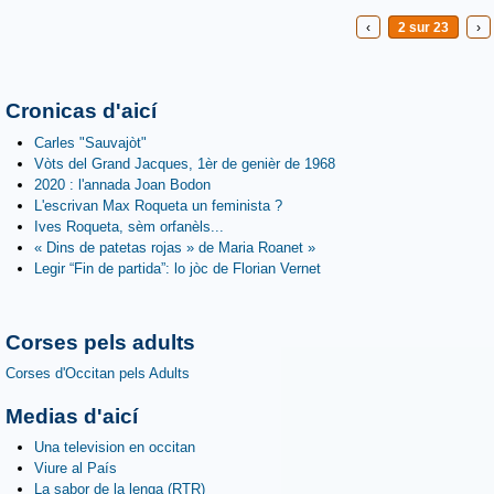
‹
2 sur 23
›
Cronicas d'aicí
Carles "Sauvajòt"
Vòts del Grand Jacques, 1èr de genièr de 1968
2020 : l'annada Joan Bodon
L'escrivan Max Roqueta un feminista ?
Ives Roqueta, sèm orfanèls...
« Dins de patetas rojas » de Maria Roanet »
Legir “Fin de partida”: lo jòc de Florian Vernet
Corses pels adults
Corses d'Occitan pels Adults
Medias d'aicí
Una television en occitan
Viure al País
La sabor de la lenga (RTR)