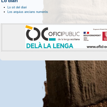
Lo diari
Lo sit del diari
Los arquius ancians numeròs