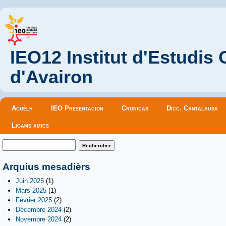
IEO12 Institut d'Estudis
d'Avairon
Menu principal
Acuèlh
IEO Presentacion
Cronicas
Dicc. Cantalausa
Ligams amics
Formulaire de recherche
Rechercher
Arquius mesadièrs
Juin 2025
(1)
Mars 2025
(1)
Février 2025
(2)
Décembre 2024
(2)
Novembre 2024
(2)