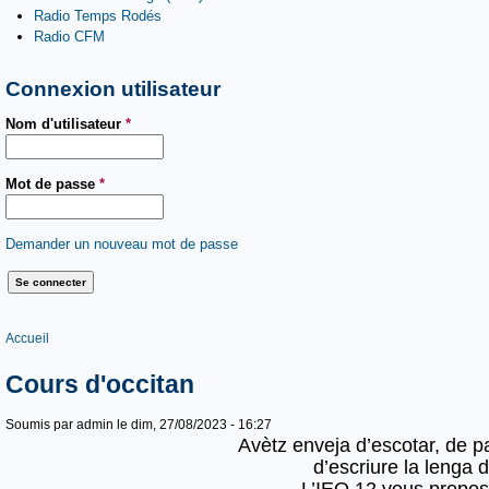
Radio Temps Rodés
Radio CFM
Connexion utilisateur
Nom d'utilisateur
*
Mot de passe
*
Demander un nouveau mot de passe
Vous êtes ici
Accueil
Cours d'occitan
Soumis par
admin
le dim, 27/08/2023 - 16:27
Avètz enveja d’escotar, de par
d’escriure la lenga d
L’IEO 12 vous propo