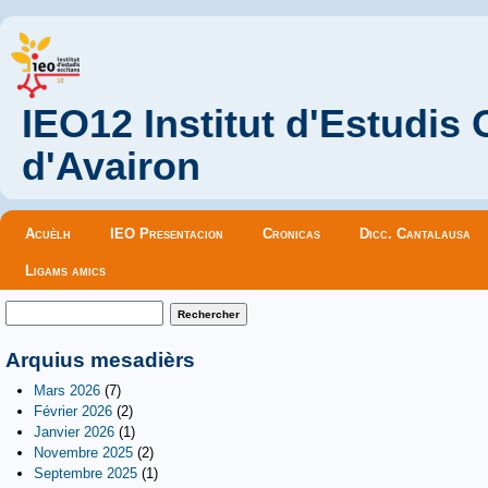
IEO12 Institut d'Estudis
d'Avairon
Menu principal
Acuèlh
IEO Presentacion
Cronicas
Dicc. Cantalausa
Ligams amics
Formulaire de recherche
Rechercher
Arquius mesadièrs
Mars 2026
(7)
Février 2026
(2)
Janvier 2026
(1)
Novembre 2025
(2)
Septembre 2025
(1)