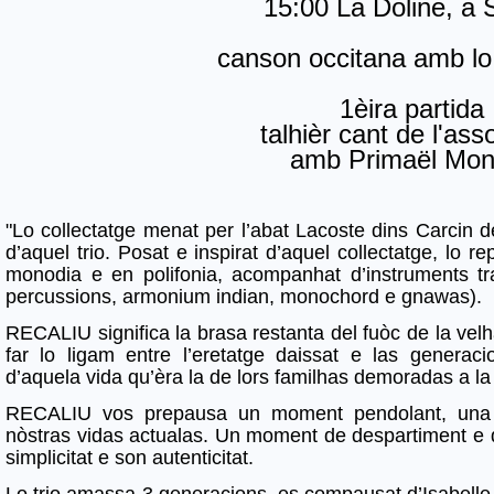
15:00 La Doline, a
canson occitana amb lo 
1èira partida
talhièr cant de l'ass
amb Primaël Mon
"Lo collectatge menat per l’abat Lacoste dins Carcin d
d’aquel trio. Posat e inspirat d’aquel collectatge, lo r
monodia e en polifonia, acompanhat d’instruments tra
percussions, armonium indian, monochord e gnawas).
RECALIU significa la brasa restanta del fuòc de la vel
far lo ligam entre l’eretatge daissat e las generaci
d’aquela vida qu’èra la de lors familhas demoradas a 
RECALIU vos prepausa un moment pendolant, una par
nòstras vidas actualas. Un moment de despartiment e 
simplicitat e son autenticitat.
Lo trio amassa 3 generacions, es compausat d’Isabelle 