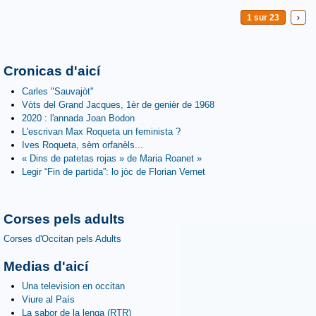
1 sur 23
›
Cronicas d'aicí
Carles "Sauvajòt"
Vòts del Grand Jacques, 1èr de genièr de 1968
2020 : l'annada Joan Bodon
L'escrivan Max Roqueta un feminista ?
Ives Roqueta, sèm orfanèls...
« Dins de patetas rojas » de Maria Roanet »
Legir “Fin de partida”: lo jòc de Florian Vernet
Corses pels adults
Corses d'Occitan pels Adults
Medias d'aicí
Una television en occitan
Viure al País
La sabor de la lenga (RTR)