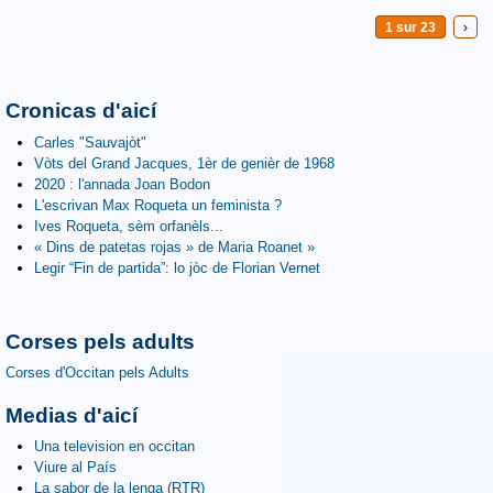
1 sur 23
›
Cronicas d'aicí
Carles "Sauvajòt"
Vòts del Grand Jacques, 1èr de genièr de 1968
2020 : l'annada Joan Bodon
L'escrivan Max Roqueta un feminista ?
Ives Roqueta, sèm orfanèls...
« Dins de patetas rojas » de Maria Roanet »
Legir “Fin de partida”: lo jòc de Florian Vernet
Corses pels adults
Corses d'Occitan pels Adults
Medias d'aicí
Una television en occitan
Viure al País
La sabor de la lenga (RTR)