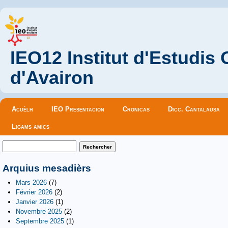
IEO12 Institut d'Estudis
d'Avairon
Menu principal
Acuèlh
IEO Presentacion
Cronicas
Dicc. Cantalausa
Ligams amics
Formulaire de recherche
Rechercher
Arquius mesadièrs
Mars 2026
(7)
Février 2026
(2)
Janvier 2026
(1)
Novembre 2025
(2)
Septembre 2025
(1)