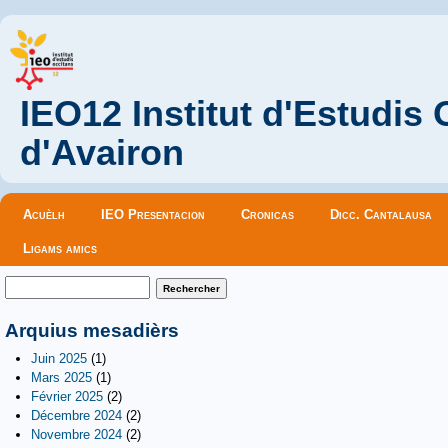
IEO12 Institut d'Estudis
d'Avairon
Menu principal
Acuèlh
IEO Presentacion
Cronicas
Dicc. Cantalausa
Ligams amics
Formulaire de recherche
Rechercher
Arquius mesadièrs
Juin 2025
(1)
Mars 2025
(1)
Février 2025
(2)
Décembre 2024
(2)
Novembre 2024
(2)