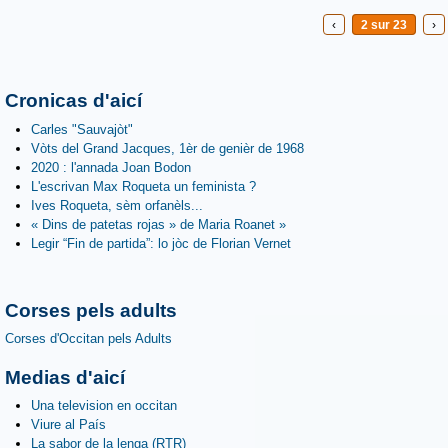
‹
2 sur 23
›
Cronicas d'aicí
Carles "Sauvajòt"
Vòts del Grand Jacques, 1èr de genièr de 1968
2020 : l'annada Joan Bodon
L'escrivan Max Roqueta un feminista ?
Ives Roqueta, sèm orfanèls...
« Dins de patetas rojas » de Maria Roanet »
Legir “Fin de partida”: lo jòc de Florian Vernet
Corses pels adults
Corses d'Occitan pels Adults
Medias d'aicí
Una television en occitan
Viure al País
La sabor de la lenga (RTR)