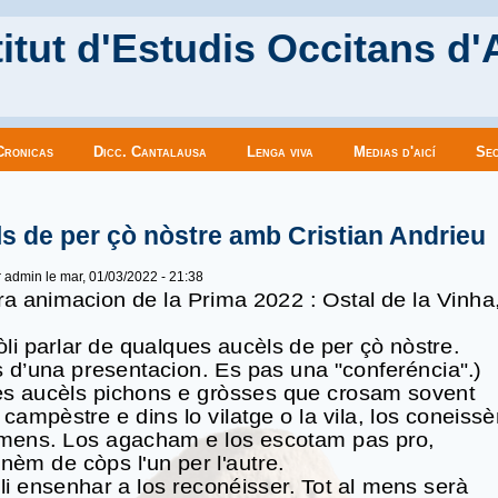
itut d'Estudis Occitans d'
Cronicas
Dicc. Cantalausa
Lenga viva
Medias d'aicí
Sec
es ici
s de per çò nòstre amb Cristian Andrieu
r
admin
le mar, 01/03/2022 - 21:38
ra animacion de la Prima 2022 : Ostal de la Vinha
òli parlar de qualques aucèls de per çò nòstre.
s d’una presentacion. Es pas una "conferéncia".)
s aucèls pichons e gròsses que crosam sovent
o campèstre e dins lo vilatge o la vila, los coneiss
mens. Los agacham e los escotam pas pro,
enèm de còps l'un per l'autre.
li ensenhar a los reconéisser. Tot al mens serà