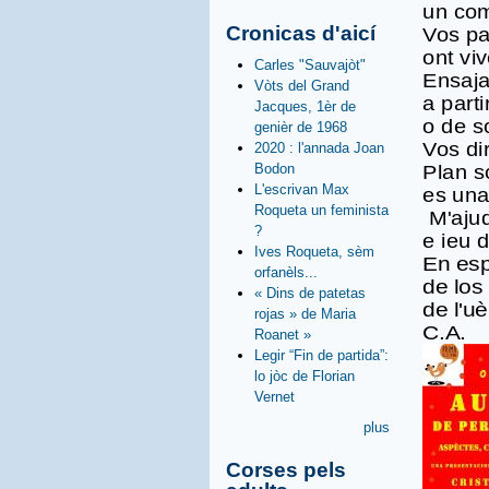
un co
Cronicas d'aicí
Vos pa
ont vi
Carles "Sauvajòt"
Ensajar
Vòts del Grand
a part
Jacques, 1èr de
o de s
genièr de 1968
Vos di
2020 : l'annada Joan
Bodon
Plan s
L'escrivan Max
es una
Roqueta un feminista
M'ajud
?
e ieu 
Ives Roqueta, sèm
En esp
orfanèls...
de los
« Dins de patetas
de l'uè
rojas » de Maria
C.A.
Roanet »
Legir “Fin de partida”:
lo jòc de Florian
Vernet
plus
Corses pels