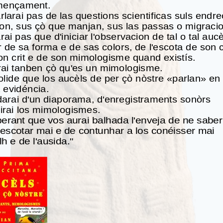
mençament.
rlarai pas de las questions scientificas suls endr
von, sus çò que manjan, sus las passas o migraci
ai pas que d'iniciar l'observacion de tal o tal aucè
ir de sa forma e de sas colors, de l'escota de son 
on crit e de son mimologisme quand existís.
rai tanben çò qu'es un mimologisme.
olide que los aucèls de per çò nòstre «parlan» en 
 evidéncia.
arai d'un diaporama, d'enregistraments sonòrs
dirai los mimologismes.
erant que vos aurai balhada l'enveja de ne saber
 escotar mai e de contunhar a los conéisser mai
lh e de l'ausida."