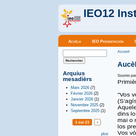
IEO12 Inst
Menu principal
Acuèlh
IEO Presentacion
Vous êt
Formulaire de recherche
Accueil
Rechercher
Aucèl
Arquius
Soumis pa
mesadièrs
Primiè
Mars 2026
(7)
Février 2026
(2)
"Vos v
Janvier 2026
(1)
(S’agí
Novembre 2025
(2)
Aquele
Septembre 2025
(1)
dins l
mai o 
1 sur 23
›
los pr
Vos vò
plus