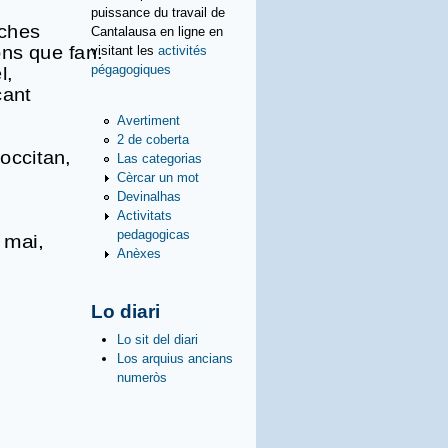
puissance du travail de
eches
Cantalausa en ligne en
visitant les
activités
ons que fan.
pégagogiques
l,
cant
Avertiment
2 de coberta
occitan,
Las categorias
Cèrcar un mot
Devinalhas
Activitats
pedagogicas
 mai,
Anèxes
Lo diari
Lo sit del diari
Los arquius ancians
numeròs