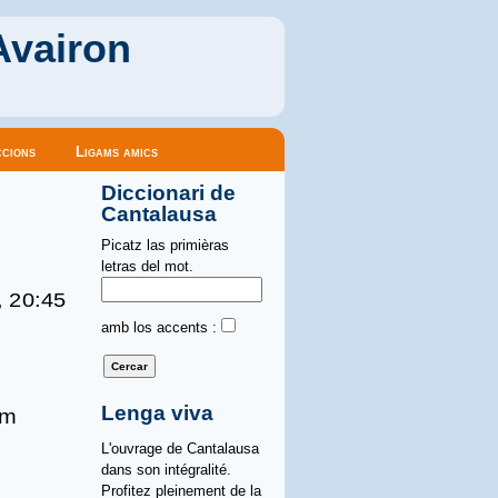
Avairon
cions
Ligams amics
Diccionari de
Cantalausa
Picatz las primièras
letras del mot.
, 20:45
amb los accents :
Lenga viva
èm
L'ouvrage de Cantalausa
dans son intégralité.
Profitez pleinement de la