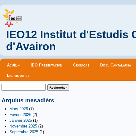
IEO12 Institut d'Estudis
d'Avairon
Menu principal
Acuèlh
IEO Presentacion
Cronicas
Dicc. Cantalausa
Ligams amics
Formulaire de recherche
Rechercher
Arquius mesadièrs
Mars 2026
(7)
Février 2026
(2)
Janvier 2026
(1)
Novembre 2025
(2)
Septembre 2025
(1)