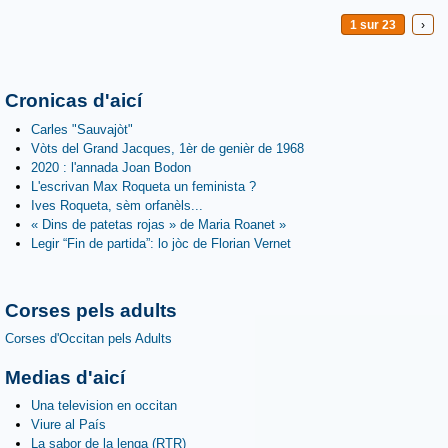
1 sur 23
›
Cronicas d'aicí
Carles "Sauvajòt"
Vòts del Grand Jacques, 1èr de genièr de 1968
2020 : l'annada Joan Bodon
L'escrivan Max Roqueta un feminista ?
Ives Roqueta, sèm orfanèls...
« Dins de patetas rojas » de Maria Roanet »
Legir “Fin de partida”: lo jòc de Florian Vernet
Corses pels adults
Corses d'Occitan pels Adults
Medias d'aicí
Una television en occitan
Viure al País
La sabor de la lenga (RTR)