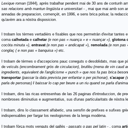
Lexique roman
(1844), après
trabalhar pendent mai de 30 ans de contunh 
sas relacions amb mantun lingüista e universitari -
, mai que mai amb son am
annadas de preparacion, començèt, en 1996, e sens brica
polsar, la redaccio
qu'avèm ara a nòstra
disposicion.
I trobam los tèrmes vertadièrs e fisables que nos permetràn d'evitar tantes
coma
calhetada
e
calhetar
(e non pas « nuança » e « nuançar »)
,
glotona 
cocòta minuta »)
,
entravat
(e non pas « andicapat »
),
remolada
(e non pas 
conglaç ( e non pas « banquisa »)
etc.
I trobam de tèrmes o d'accepcions pauc coneguts o desoblidats, mas que pòd
de veïculs
(encombrament gròs de circulacion)
,
brutlèu (mena de vin caud ar
ingredients, equivalent de l'anglicisme « punch » que nos fa pas brica beson
transportar
(passar la data prevista per enfantar o per pichonar)
,
s'acapar
(
parla de personas)
/
baissar lo cap per beure a un riu quand se parla d'anima
I trobam, dins las ricas entresenhas de las 26 paginas d'introduccion, de pr
nombroses diminutius e augmentatius, sus d'unas particularitats de nòstra l
I trobam, dins lo classament alfabetic, una sensfin de prefixes e sufixes grè
indispensables per fargar los neologismes de la lenga modèrna.
I trobam fòrça mots venguts del gallés
- passats o pas pel latin -
, coma
art