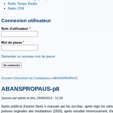
Radio Temps Rodés
Radio CFM
Connexion utilisateur
Nom d'utilisateur
*
Mot de passe
*
Demander un nouveau mot de passe
Vous êtes ici
Accueil
»
Diccionari de Cantalausa
»
ABANSPROPAUS
ABANSPROPAUS-p8
Soumis par
admin
le dim, 29/09/2013 - 12:28
Après publicar d'autres libres e manuals per las escòlas, après legir los sièi
poésies originales des troubadours
(1816), après estudiar
minimosament, d'a