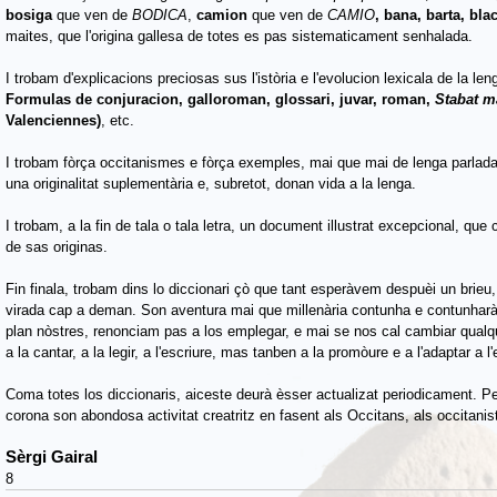
bosiga
que ven de
BODICA
,
camion
que ven de
CAMIO
, bana, barta, bla
maites, que l'origina gallesa de totes es pas sistematicament senhalada.
I trobam d'explicacions preciosas sus l'istòria e l'evolucion lexicala de la len
Formulas de conjuracion, galloroman, glossari, juvar, roman,
Stabat m
Valenciennes)
, etc.
I trobam fòrça occitanismes e fòrça exemples, mai que mai de lenga parlada.
una originalitat suplementària e, subretot, donan vida a la lenga.
I trobam, a la fin de tala o tala letra, un document illustrat excepcional, q
de sas originas.
Fin finala, trobam dins lo diccionari çò que tant esperàvem despuèi un brieu,
virada cap a deman. Son aventura mai que millenària contunha e contunharà 
plan nòstres, renonciam pas a los emplegar, e mai se nos cal cambiar qualq
a la cantar, a la legir, a l'escriure, mas tanben a la promòure e a l'adaptar a 
Coma totes los diccionaris, aiceste deurà èsser actualizat periodicament.
corona son abondosa activitat creatritz en fasent als Occitans, als occitanis
Sèrgi Gairal
8