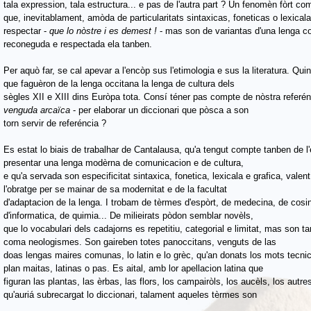
tala expression, tala estructura... e pas de l'autra part ? Un fenomèn fòrt 
que, inevitablament, amòda de
particularitats sintaxicas, foneticas o lexica
respectar -
que lo nòstre i es demest !
- mas son de variantas d'una lenga 
reconeguda e respectada ela tanben.
Per aquò far, se cal apevar a l'encòp sus l'etimologia e sus la literatura. Qui
que faguèron de la lenga occitana la lenga de cultura dels
sègles XII e XIII dins Euròpa tota. Consí téner pas compte de nòstra referénc
venguda arcaïca
- per elaborar un diccionari que pòsca a son
torn servir de referéncia ?
Es estat lo biais de trabalhar de Cantalausa, qu'a tengut compte tanben de l
presentar una lenga modèrna de comunicacion e de cultura,
e qu'a servada son especificitat sintaxica, fonetica, lexicala e grafica, valent
l'obratge per se mainar de sa modernitat e de la facultat
d'adaptacion de la lenga. I trobam de tèrmes d'espòrt, de medecina, de cosina,
d'informatica, de quimia... De milieirats pòdon semblar novèls,
que lo vocabulari dels cadajorns es repetitiu, categorial e limitat, mas son 
coma neologismes. Son gaireben totes panoccitans, venguts de las
doas lengas maires comunas, lo latin e lo grèc, qu'an donats los mots tecnic
plan maitas, latinas o pas. Es aital, amb lor apellacion latina que
figuran las plantas, las èrbas, las flors, los campairòls, los aucèls, los aut
qu'auriá subrecargat lo diccionari, talament aqueles tèrmes son