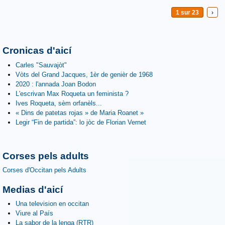
1 sur 23
›
Cronicas d'aicí
Carles "Sauvajòt"
Vòts del Grand Jacques, 1èr de genièr de 1968
2020 : l'annada Joan Bodon
L'escrivan Max Roqueta un feminista ?
Ives Roqueta, sèm orfanèls...
« Dins de patetas rojas » de Maria Roanet »
Legir “Fin de partida”: lo jòc de Florian Vernet
Corses pels adults
Corses d'Occitan pels Adults
Medias d'aicí
Una television en occitan
Viure al País
La sabor de la lenga (RTR)