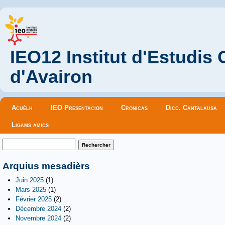
IEO12 Institut d'Estudis
d'Avairon
Menu principal
Acuèlh
IEO Presentacion
Cronicas
Dicc. Cantalausa
Ligams amics
Formulaire de recherche
Rechercher
Arquius mesadièrs
Juin 2025
(1)
Mars 2025
(1)
Février 2025
(2)
Décembre 2024
(2)
Novembre 2024
(2)