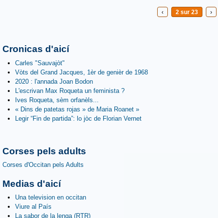
‹
2 sur 23
›
Cronicas d'aicí
Carles "Sauvajòt"
Vòts del Grand Jacques, 1èr de genièr de 1968
2020 : l'annada Joan Bodon
L'escrivan Max Roqueta un feminista ?
Ives Roqueta, sèm orfanèls...
« Dins de patetas rojas » de Maria Roanet »
Legir “Fin de partida”: lo jòc de Florian Vernet
Corses pels adults
Corses d'Occitan pels Adults
Medias d'aicí
Una television en occitan
Viure al País
La sabor de la lenga (RTR)