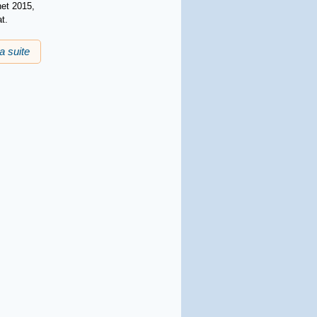
het 2015,
t.
la suite
de Estivada 2015