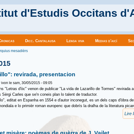
itut d'Estudis Occitans d'
Cronicas
Dicc. Cantalausa
Lenga viva
Medias d'aicí
Sec
es ici
rquius mesadièrs
015
illo": revirada, presentacion
r
ivon
le sam, 30/05/2015 - 09:05
ns "Letras d'òc" venon de publicar "La vida de Lazarillo de Tormes" revirada a 
s Sèrgi Carles que se'n coneis plan lo talent de traductor.
llo", editat en Espanha en 1554 e d'autor inconegut, es un dels caps d'òbra de 
 mondiala e lo primièr roman europenc que dobrís la dralha de la literatura pica
Lire 
 et misère: poèmas de guèrra de J. Vailet