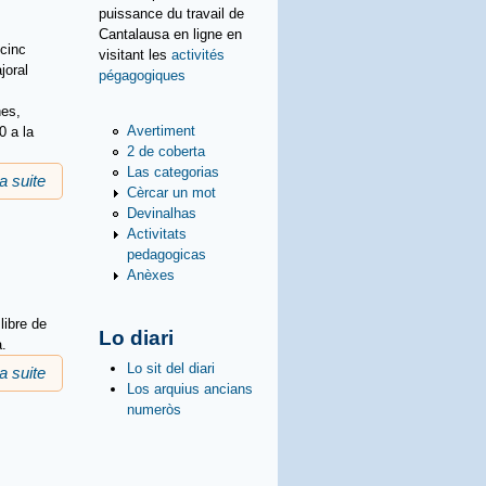
puissance du travail de
Cantalausa en ligne en
 cinc
visitant les
activités
joral
pégagogiques
nes,
Avertiment
0 a la
2 de coberta
Las categorias
la suite
de Gloire et misère: poèmas de guèrra de J. Vailet
Cèrcar un mot
Devinalhas
Activitats
pedagogicas
Anèxes
libre de
Lo diari
a.
Lo sit del diari
la suite
de Qui a volé mon patois?
Los arquius ancians
numeròs