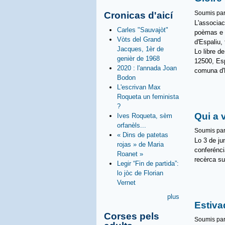
Soumis pa
Cronicas d'aicí
L'associac
Carles "Sauvajòt"
poèmas e c
Vòts del Grand
d'Espaliu,
Jacques, 1èr de
Lo libre d
genièr de 1968
12500, Esp
2020 : l'annada Joan
comuna d'
Bodon
L'escrivan Max
Roqueta un feminista
?
Qui a 
Ives Roqueta, sèm
orfanèls...
Soumis pa
« Dins de patetas
Lo 3 de ju
rojas » de Maria
conferénci
Roanet »
recèrca su
Legir “Fin de partida”:
lo jòc de Florian
Vernet
plus
Estiva
Corses pels
Soumis pa