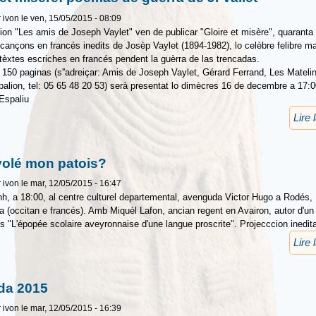
r
ivon
le ven, 15/05/2015 - 08:09
ion "Les amis de Joseph Vaylet" ven de publicar "Gloire et misère", quaranta
ançons en francés inedits de Josèp Vaylet (1894-1982), lo celèbre felibre ma
 tèxtes escriches en francés pendent la guèrra de las trencadas.
e 150 paginas (s''adreiçar: Amis de Joseph Vaylet, Gérard Ferrand, Les Mateli
alion, tel: 05 65 48 20 53) serà presentat lo dimècres 16 de decembre a 17:0
Espaliu
Lire 
volé mon patois?
r
ivon
le mar, 12/05/2015 - 16:47
nh, a 18:00, al centre culturel departemental, avenguda Victor Hugo a Rodés,
a (occitan e francés). Amb Miquèl Lafon, ancian regent en Avairon, autor d'un 
s "L'épopée scolaire aveyronnaise d'une langue proscrite". Projecccion inedit
Lire 
da 2015
r
ivon
le mar, 12/05/2015 - 16:39