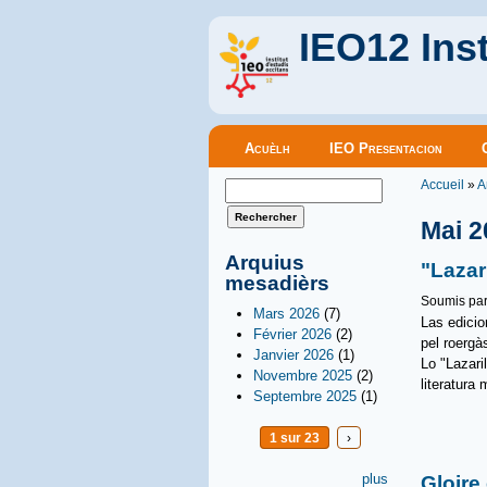
IEO12 Inst
Menu principal
Acuèlh
IEO Presentacion
Vous êt
Formulaire de recherche
Accueil
»
A
Rechercher
Mai 2
Arquius
"Lazar
mesadièrs
Soumis pa
Mars 2026
(7)
Las edicio
Février 2026
(2)
pel roergà
Janvier 2026
(1)
Lo "Lazari
Novembre 2025
(2)
literatura
Septembre 2025
(1)
1 sur 23
›
plus
Gloire