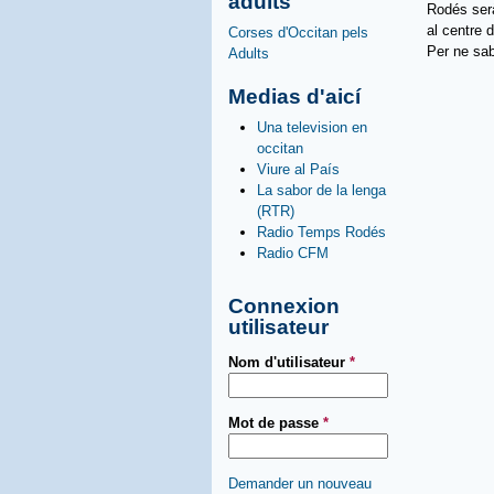
adults
Rodés serà
al centre 
Corses d'Occitan pels
Per ne sab
Adults
Medias d'aicí
Una television en
occitan
Viure al País
La sabor de la lenga
(RTR)
Radio Temps Rodés
Radio CFM
Connexion
utilisateur
Nom d'utilisateur
*
Mot de passe
*
Demander un nouveau