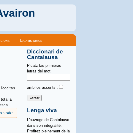
Avairon
cions
Ligams amics
Diccionari de
Cantalausa
Picatz las primièras
letras del mot.
amb los accents :
l'occitan
tota la
resca.
Lenga viva
la suite
de "Lazarillo": revirada, presentacion
L'ouvrage de Cantalausa
dans son intégralité.
Profitez pleinement de la