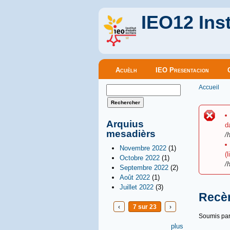
IEO12 Inst
Menu principal
Acuèlh
IEO Presentacion
Vous êt
Formulaire de recherche
Accueil
Rechercher
Me
Arquius
d
mesadièrs
/
Novembre 2022
(1)
(
Octobre 2022
(1)
/
Septembre 2022
(2)
Août 2022
(1)
Juillet 2022
(3)
Recèr
‹
7 sur 23
›
Soumis pa
plus