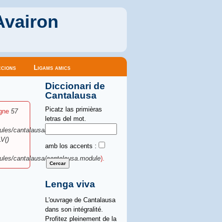
Avairon
cions
Ligams amics
Diccionari de
Cantalausa
Picatz las primièras
igne
57
letras del mot.
ules/cantalausa/cantalausa.module
).
V()
amb los accents :
ules/cantalausa/cantalausa.module
).
Lenga viva
L'ouvrage de Cantalausa
dans son intégralité.
Profitez pleinement de la