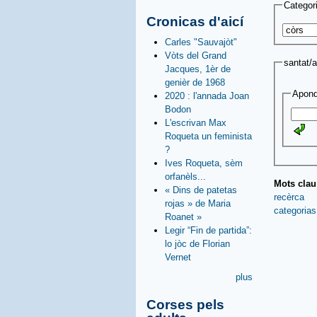
Categor
Cronicas d'aicí
Carles "Sauvajòt"
Vòts del Grand
santat/
Jacques, 1èr de
genièr de 1968
Apond
2020 : l'annada Joan
Bodon
L'escrivan Max
Roqueta un feminista
?
Ives Roqueta, sèm
orfanèls...
Mots cla
« Dins de patetas
recèrca
rojas » de Maria
categorias
Roanet »
Legir “Fin de partida”:
lo jòc de Florian
Vernet
plus
Corses pels