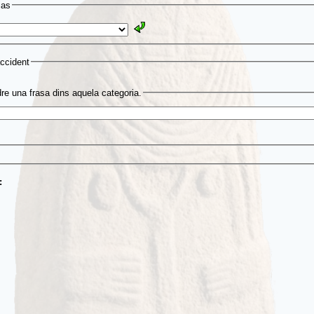
ias
accident
re una frasa dins aquela categoria.
u: