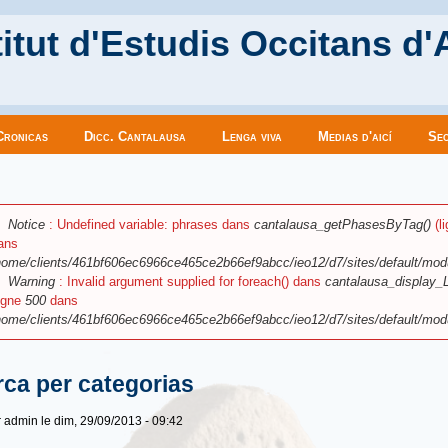
itut d'Estudis Occitans d'
Cronicas
Dicc. Cantalausa
Lenga viva
Medias d'aicí
Sec
es ici
ssage d'erreur
Notice
: Undefined variable: phrases dans
cantalausa_getPhasesByTag()
(l
ans
home/clients/461bf606ec6966ce465ce2b66ef9abcc/ieo12/d7/sites/default/mod
Warning
: Invalid argument supplied for foreach() dans
cantalausa_display_L
ligne
500
dans
home/clients/461bf606ec6966ce465ce2b66ef9abcc/ieo12/d7/sites/default/mod
ca per categorias
r
admin
le dim, 29/09/2013 - 09:42