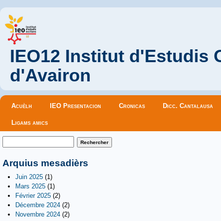
IEO12 Institut d'Estudis
d'Avairon
Menu principal
Acuèlh
IEO Presentacion
Cronicas
Dicc. Cantalausa
Ligams amics
Formulaire de recherche
Rechercher
Arquius mesadièrs
Juin 2025
(1)
Mars 2025
(1)
Février 2025
(2)
Décembre 2024
(2)
Novembre 2024
(2)