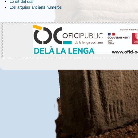
Lo sit del diari
Los arquius ancians numeròs