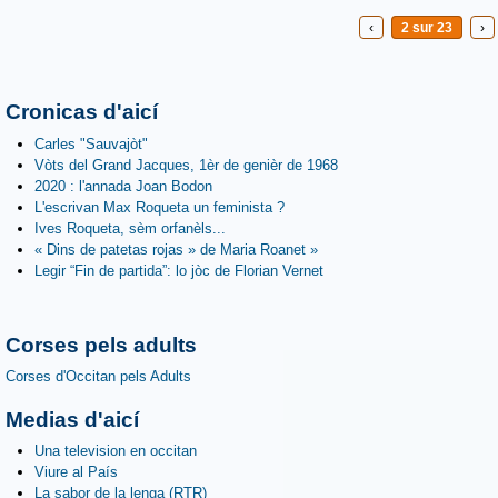
‹
2 sur 23
›
Cronicas d'aicí
Carles "Sauvajòt"
Vòts del Grand Jacques, 1èr de genièr de 1968
2020 : l'annada Joan Bodon
L'escrivan Max Roqueta un feminista ?
Ives Roqueta, sèm orfanèls...
« Dins de patetas rojas » de Maria Roanet »
Legir “Fin de partida”: lo jòc de Florian Vernet
Corses pels adults
Corses d'Occitan pels Adults
Medias d'aicí
Una television en occitan
Viure al País
La sabor de la lenga (RTR)