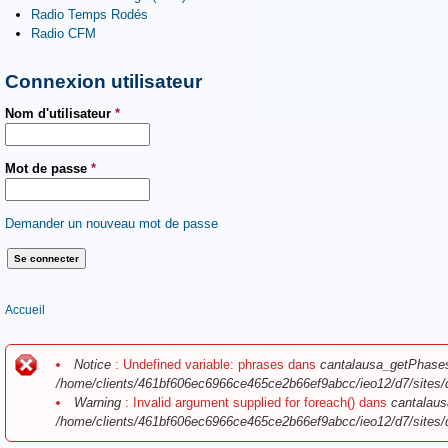
Radio Temps Rodés
Radio CFM
Connexion utilisateur
Nom d'utilisateur
*
Mot de passe
*
Demander un nouveau mot de passe
Vous êtes ici
Accueil
Message d'erreur
Notice
: Undefined variable: phrases dans
cantalausa_getPhase
/home/clients/461bf606ec6966ce465ce2b66ef9abcc/ieo12/d7/sites/
Warning
: Invalid argument supplied for foreach() dans
cantalaus
/home/clients/461bf606ec6966ce465ce2b66ef9abcc/ieo12/d7/sites/