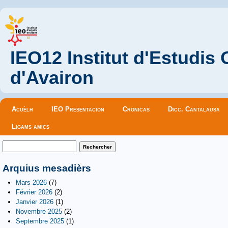
IEO12 Institut d'Estudis
d'Avairon
Menu principal
Acuèlh
IEO Presentacion
Cronicas
Dicc. Cantalausa
Ligams amics
Formulaire de recherche
Rechercher
Arquius mesadièrs
Mars 2026
(7)
Février 2026
(2)
Janvier 2026
(1)
Novembre 2025
(2)
Septembre 2025
(1)