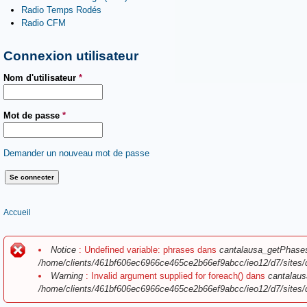
Radio Temps Rodés
Radio CFM
Connexion utilisateur
Nom d'utilisateur
*
Mot de passe
*
Demander un nouveau mot de passe
Vous êtes ici
Accueil
Message d'erreur
Notice
: Undefined variable: phrases dans
cantalausa_getPhase
/home/clients/461bf606ec6966ce465ce2b66ef9abcc/ieo12/d7/sites/
Warning
: Invalid argument supplied for foreach() dans
cantalaus
/home/clients/461bf606ec6966ce465ce2b66ef9abcc/ieo12/d7/sites/