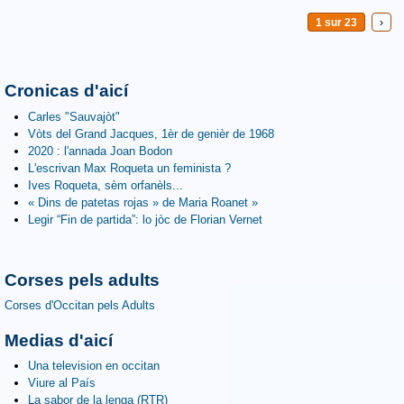
1 sur 23
›
Cronicas d'aicí
Carles "Sauvajòt"
Vòts del Grand Jacques, 1èr de genièr de 1968
2020 : l'annada Joan Bodon
L'escrivan Max Roqueta un feminista ?
Ives Roqueta, sèm orfanèls...
« Dins de patetas rojas » de Maria Roanet »
Legir “Fin de partida”: lo jòc de Florian Vernet
Corses pels adults
Corses d'Occitan pels Adults
Medias d'aicí
Una television en occitan
Viure al País
La sabor de la lenga (RTR)