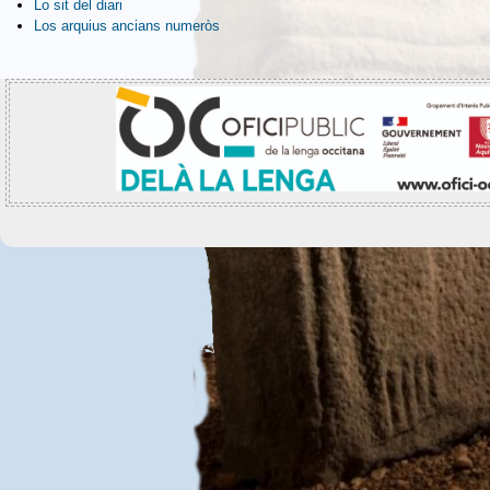
Lo sit del diari
Los arquius ancians numeròs