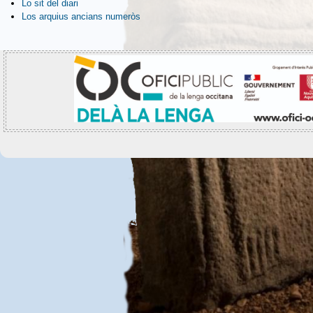
Lo sit del diari
Los arquius ancians numeròs