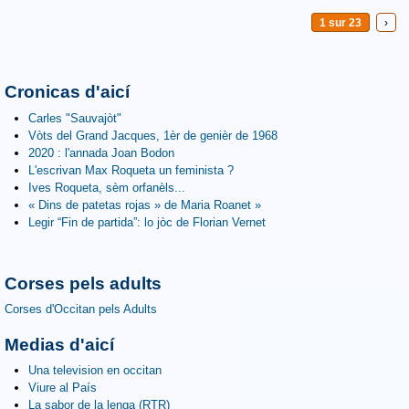
1 sur 23
›
Cronicas d'aicí
Carles "Sauvajòt"
Vòts del Grand Jacques, 1èr de genièr de 1968
2020 : l'annada Joan Bodon
L'escrivan Max Roqueta un feminista ?
Ives Roqueta, sèm orfanèls...
« Dins de patetas rojas » de Maria Roanet »
Legir “Fin de partida”: lo jòc de Florian Vernet
Corses pels adults
Corses d'Occitan pels Adults
Medias d'aicí
Una television en occitan
Viure al País
La sabor de la lenga (RTR)