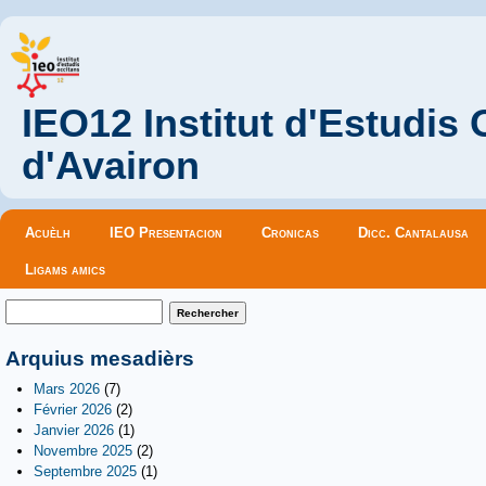
IEO12 Institut d'Estudis
d'Avairon
Menu principal
Acuèlh
IEO Presentacion
Cronicas
Dicc. Cantalausa
Ligams amics
Formulaire de recherche
Rechercher
Arquius mesadièrs
Mars 2026
(7)
Février 2026
(2)
Janvier 2026
(1)
Novembre 2025
(2)
Septembre 2025
(1)