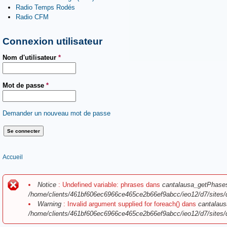
Radio Temps Rodés
Radio CFM
Connexion utilisateur
Nom d'utilisateur
*
Mot de passe
*
Demander un nouveau mot de passe
Vous êtes ici
Accueil
Message d'erreur
Notice
: Undefined variable: phrases dans
cantalausa_getPhase
/home/clients/461bf606ec6966ce465ce2b66ef9abcc/ieo12/d7/sites/
Warning
: Invalid argument supplied for foreach() dans
cantalaus
/home/clients/461bf606ec6966ce465ce2b66ef9abcc/ieo12/d7/sites/