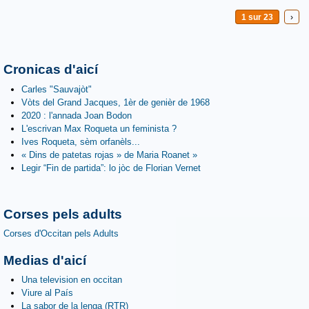
1 sur 23
›
Cronicas d'aicí
Carles "Sauvajòt"
Vòts del Grand Jacques, 1èr de genièr de 1968
2020 : l'annada Joan Bodon
L'escrivan Max Roqueta un feminista ?
Ives Roqueta, sèm orfanèls...
« Dins de patetas rojas » de Maria Roanet »
Legir “Fin de partida”: lo jòc de Florian Vernet
Corses pels adults
Corses d'Occitan pels Adults
Medias d'aicí
Una television en occitan
Viure al País
La sabor de la lenga (RTR)