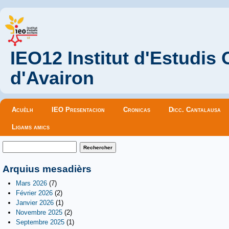
IEO12 Institut d'Estudis
d'Avairon
Menu principal
Acuèlh
IEO Presentacion
Cronicas
Dicc. Cantalausa
Ligams amics
Formulaire de recherche
Rechercher
Arquius mesadièrs
Mars 2026
(7)
Février 2026
(2)
Janvier 2026
(1)
Novembre 2025
(2)
Septembre 2025
(1)