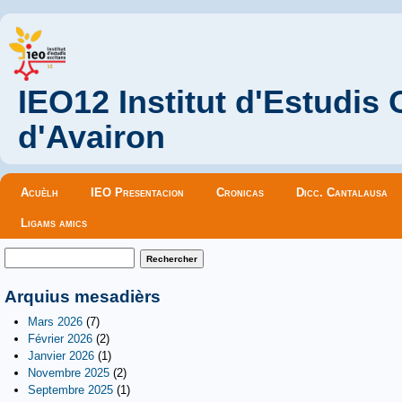
IEO12 Institut d'Estudis
d'Avairon
Menu principal
Acuèlh
IEO Presentacion
Cronicas
Dicc. Cantalausa
Ligams amics
Formulaire de recherche
Rechercher
Arquius mesadièrs
Mars 2026
(7)
Février 2026
(2)
Janvier 2026
(1)
Novembre 2025
(2)
Septembre 2025
(1)