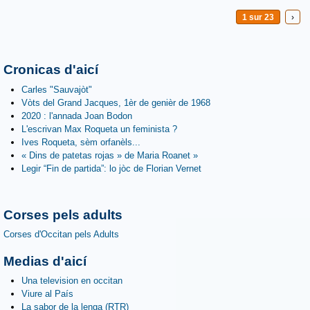
1 sur 23
›
Cronicas d'aicí
Carles "Sauvajòt"
Vòts del Grand Jacques, 1èr de genièr de 1968
2020 : l'annada Joan Bodon
L'escrivan Max Roqueta un feminista ?
Ives Roqueta, sèm orfanèls...
« Dins de patetas rojas » de Maria Roanet »
Legir “Fin de partida”: lo jòc de Florian Vernet
Corses pels adults
Corses d'Occitan pels Adults
Medias d'aicí
Una television en occitan
Viure al País
La sabor de la lenga (RTR)