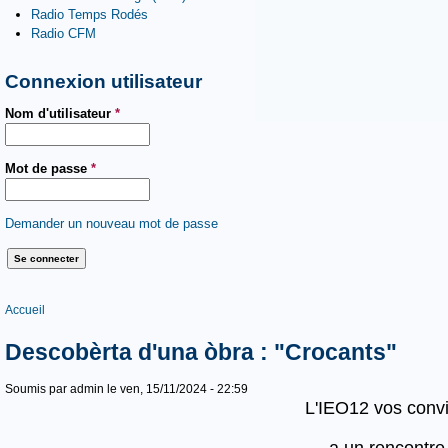
Radio Temps Rodés
Radio CFM
Connexion utilisateur
Nom d'utilisateur
*
Mot de passe
*
Demander un nouveau mot de passe
Vous êtes ici
Accueil
Descobèrta d'una òbra : "Crocants"
Soumis par
admin
le ven, 15/11/2024 - 22:59
L'IEO12 vos conv
a un rencontre