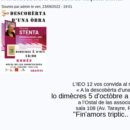
Soumis par
admin
le ven, 23/09/2022 - 19:01
L’IEO 12 vos convida al 
« A la descobèrta d’un
lo dimècres 5 d'octòbre a 
a l’Ostal de las associ
sala 108 (Av. Tarayre, 
"Fin'amors triptic..