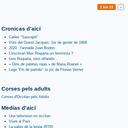
1 sur 23
›
Cronicas d'aicí
Carles "Sauvajòt"
Vòts del Grand Jacques, 1èr de genièr de 1968
2020 : l'annada Joan Bodon
L'escrivan Max Roqueta un feminista ?
Ives Roqueta, sèm orfanèls...
« Dins de patetas rojas » de Maria Roanet »
Legir “Fin de partida”: lo jòc de Florian Vernet
Corses pels adults
Corses d'Occitan pels Adults
Medias d'aicí
Una television en occitan
Viure al País
La sabor de la lenga (RTR)