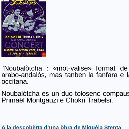
"Noubalòtcha : «mot-valise» format de
arabo-andalós, mas tanben la fanfara e l
occitana.
Noubalòtcha es un duo tolosenc compausa
Primaël Montgauzi e Chokri Trabelsi.
A la descobèrta d'una òbra de Miquèla Stenta