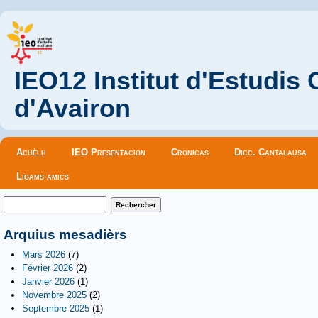
IEO12 Institut d'Estudis
d'Avairon
Menu principal
Acuèlh
IEO Presentacion
Cronicas
Dicc. Cantalausa
Ligams amics
Formulaire de recherche
Rechercher
Arquius mesadièrs
Mars 2026
(7)
Février 2026
(2)
Janvier 2026
(1)
Novembre 2025
(2)
Septembre 2025
(1)