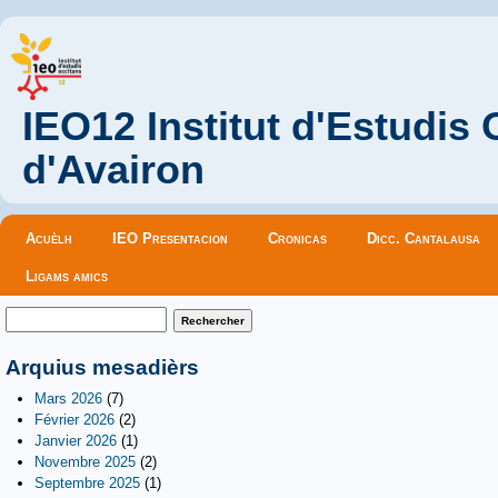
IEO12 Institut d'Estudis
d'Avairon
Menu principal
Acuèlh
IEO Presentacion
Cronicas
Dicc. Cantalausa
Ligams amics
Formulaire de recherche
Rechercher
Arquius mesadièrs
Mars 2026
(7)
Février 2026
(2)
Janvier 2026
(1)
Novembre 2025
(2)
Septembre 2025
(1)