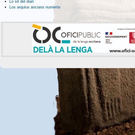
Lo sit del diari
Los arquius ancians numeròs