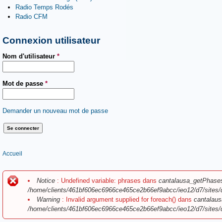
Radio Temps Rodés
Radio CFM
Connexion utilisateur
Nom d'utilisateur
*
Mot de passe
*
Demander un nouveau mot de passe
Vous êtes ici
Accueil
Message d'erreur
Notice
: Undefined variable: phrases dans
cantalausa_getPhase
/home/clients/461bf606ec6966ce465ce2b66ef9abcc/ieo12/d7/sites/
Warning
: Invalid argument supplied for foreach() dans
cantalaus
/home/clients/461bf606ec6966ce465ce2b66ef9abcc/ieo12/d7/sites/