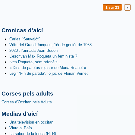
1 sur 23
›
Cronicas d'aicí
Carles "Sauvajòt"
Vòts del Grand Jacques, 1èr de genièr de 1968
2020 : l'annada Joan Bodon
L'escrivan Max Roqueta un feminista ?
Ives Roqueta, sèm orfanèls...
« Dins de patetas rojas » de Maria Roanet »
Legir “Fin de partida”: lo jòc de Florian Vernet
Corses pels adults
Corses d'Occitan pels Adults
Medias d'aicí
Una television en occitan
Viure al País
La sabor de la lenga (RTR)